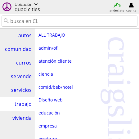
Ubicación
quad cities
anúnciate
cuenta
ALL TRABAJO
autos
craigslist
admin/ofi
comunidad
atención cliente
curros
ciencia
se vende
comid/beb/hotel
servicios
Diseño web
trabajo
educación
vivienda
empresa
escritura