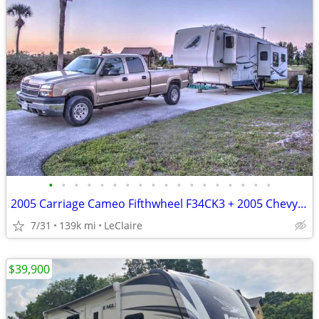
•
•
•
•
•
•
•
•
•
•
•
•
•
•
•
•
•
•
2005 Carriage Cameo Fifthwheel F34CK3 + 2005 Chevy 2500HD Duramax
7/31
139k mi
LeClaire
$39,900