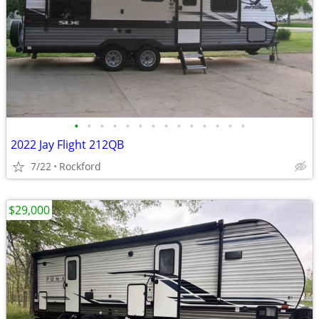
•
•
•
•
•
•
•
•
•
•
•
•
•
•
2022 Jay Flight 212QB
7/22
Rockford
$29,000