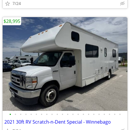
7/24
$28,995
•
•
•
•
•
•
•
•
•
•
•
•
•
•
•
•
•
•
•
•
•
•
2021 30ft RV Scratch-n-Dent Special - Winnebago