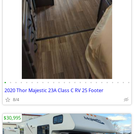
•
•
•
•
•
•
•
•
•
•
•
•
•
•
•
•
•
•
•
•
•
•
•
•
2020 Thor Majestic 23A Class C RV 25 Footer
8/4
$30,995