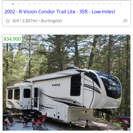
•
•
•
•
•
•
•
•
•
•
•
•
•
•
•
•
•
•
•
•
•
2002 - R-Vision Condor Trail Lite - 35ft - Low miles!
8/4
2,807mi
Burlington
$34,900