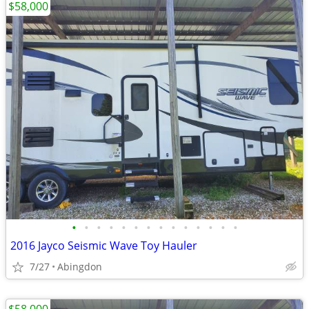
$58,000
•
•
•
•
•
•
•
•
•
•
•
•
•
•
2016 Jayco Seismic Wave Toy Hauler
7/27
Abingdon