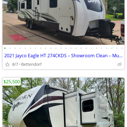
•
•
•
•
•
•
•
•
•
•
•
•
•
•
•
•
•
•
•
•
•
•
•
•
2021 Jayco Eagle HT 274CKDS – Showroom Clean – Must See
8/7
Bettendorf
$25,500