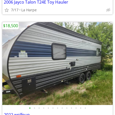
2006 Jayco Talon T24E Toy Hauler
7/17
La Harpe
$18,500
•
•
•
•
•
•
•
•
•
•
•
•
•
2022 wolfpup