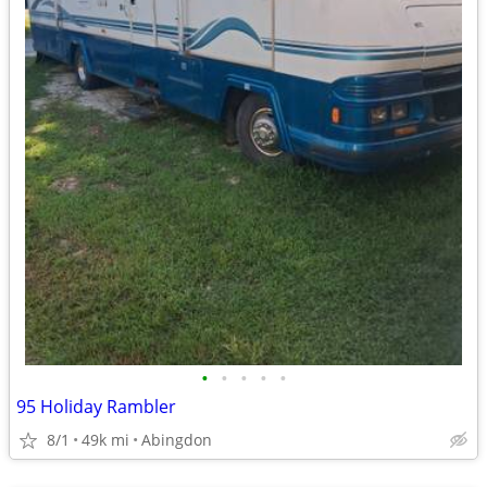
•
•
•
•
•
95 Holiday Rambler
8/1
49k mi
Abingdon