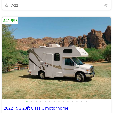
7/22
$41,995
•
•
•
•
•
•
•
•
•
•
•
•
•
•
2022 19G 20ft Class C motorhome