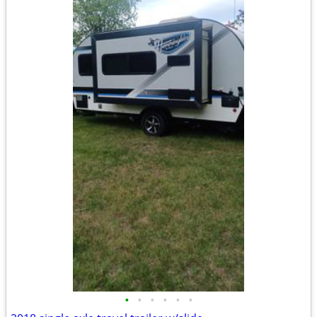
•
•
•
•
•
•