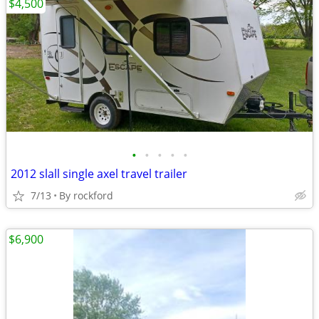
$4,500
•
•
•
•
•
2012 slall single axel travel trailer
7/13
By rockford
$6,900