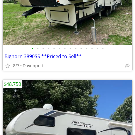
•
•
•
•
•
•
•
•
•
•
•
•
•
•
Bighorn 3890SS **Priced to Sell**
8/7
Davenport
$48,750