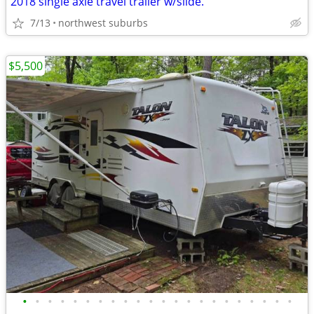
2018 single axle travel trailer w/slide.
7/13
northwest suburbs
$5,500
•
•
•
•
•
•
•
•
•
•
•
•
•
•
•
•
•
•
•
•
•
•