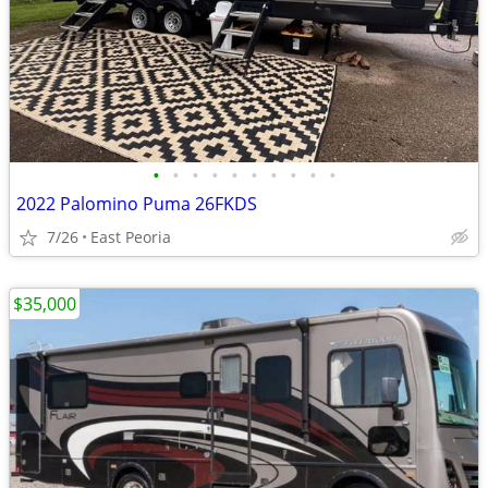
•
•
•
•
•
•
•
•
•
•
2022 Palomino Puma 26FKDS
7/26
East Peoria
$35,000