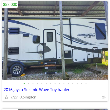
$58,000
•
•
•
•
•
•
•
•
•
•
•
•
•
•
•
2016 Jayco Seismic Wave Toy hauler
7/27
Abingdon