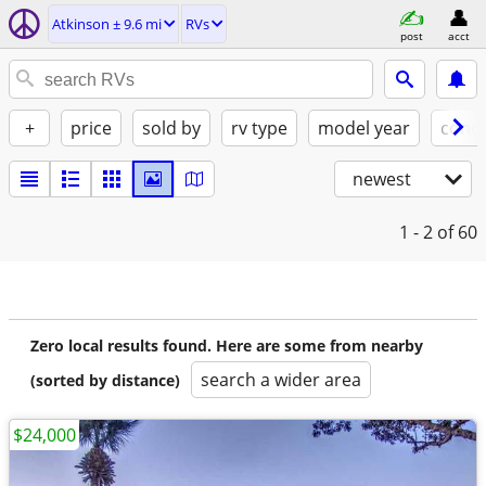
Atkinson ± 9.6 mi
RVs
post
acct
+
price
sold by
rv type
model year
condi
newest
1 - 2
of 60
Zero local results found. Here are some from nearby
search a wider area
(sorted by distance)
$24,000