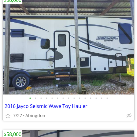
$58,000
•
•
•
•
•
•
•
•
•
•
•
•
•
•
•
2016 Jayco Seismic Wave Toy Hauler
7/27
Abingdon
$58,000