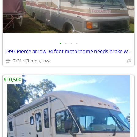
•
•
•
•
1993 Pierce arrow 34 foot motorhome needs brake work
7/31
Clinton, Iowa
$10,500