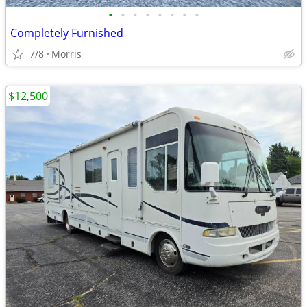
•
•
•
•
•
•
•
•
Completely Furnished
7/8
Morris
$12,500