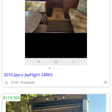
•
•
•
•
2010 Jayco JayFlight 24RKS
7/14
Freeport
$119,500