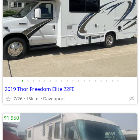
•
•
•
•
•
•
•
•
•
•
•
•
•
•
•
•
•
•
2019 Thor Freedom Elite 22FE
7/26
15k mi
Davenport
$1,950