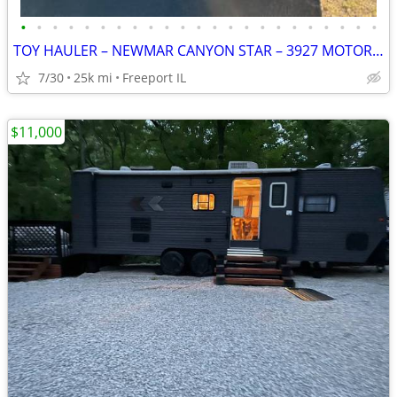
•
•
•
•
•
•
•
•
•
•
•
•
•
•
•
•
•
•
•
•
•
•
•
TOY HAULER – NEWMAR CANYON STAR – 3927 MOTORHOME RARE * TOYHAULER * A
7/30
25k mi
Freeport IL
$11,000