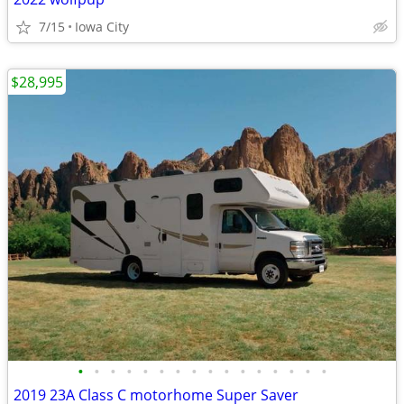
7/15
Iowa City
$28,995
•
•
•
•
•
•
•
•
•
•
•
•
•
•
•
•
2019 23A Class C motorhome Super Saver