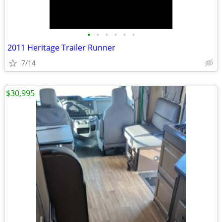
•
•
•
•
•
•
2011 Heritage Trailer Runner
7/14
$30,995