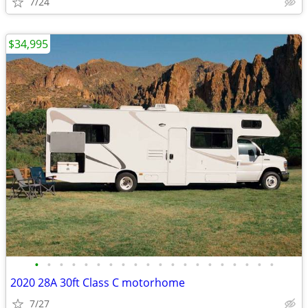
7/24
$34,995
•
•
•
•
•
•
•
•
•
•
•
•
•
•
•
•
•
•
•
•
2020 28A 30ft Class C motorhome
7/27