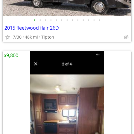
•
•
•
•
•
•
•
•
•
•
•
•
•
2015 fleetwood flair 26D
7/30
48k mi
Tipton
$9,800