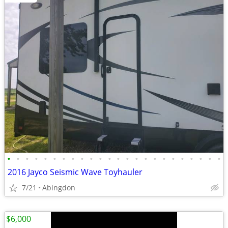
•
•
•
•
•
•
•
•
•
•
•
•
•
•
•
•
•
•
•
•
•
•
•
•
2016 Jayco Seismic Wave Toyhauler
7/21
Abingdon
$6,000