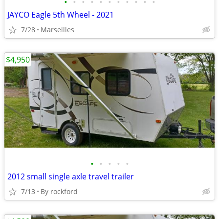
•
•
•
•
•
•
•
•
•
•
•
JAYCO Eagle 5th Wheel - 2021
7/28
Marseilles
$4,950
•
•
•
•
•
2012 small single axle travel trailer
7/13
By rockford