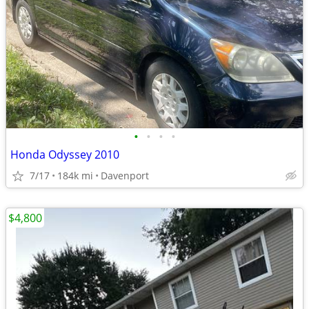
•
•
•
•
Honda Odyssey 2010
7/17
184k mi
Davenport
$4,800