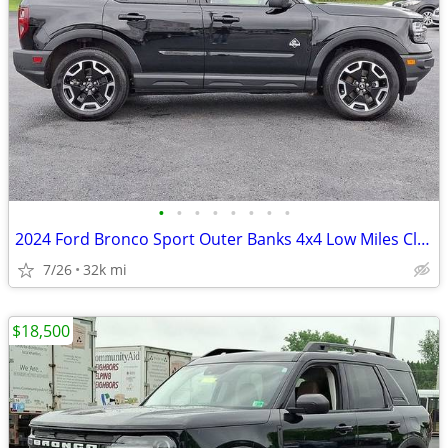
•
•
•
•
•
•
•
•
2024 Ford Bronco Sport Outer Banks 4x4 Low Miles Clean SUV
7/26
32k mi
$18,500