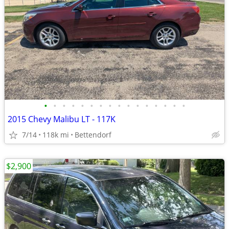
•
•
•
•
•
•
•
•
•
•
•
•
•
•
•
•
2015 Chevy Malibu LT - 117K
7/14
118k mi
Bettendorf
$2,900