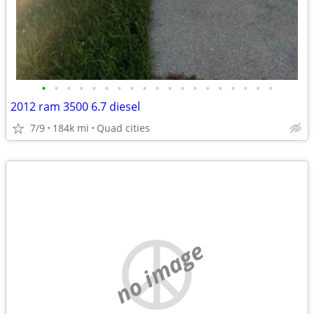
•
•
•
•
•
•
•
•
•
•
•
•
•
•
•
•
•
•
•
2012 ram 3500 6.7 diesel
7/9
184k mi
Quad cities
no image