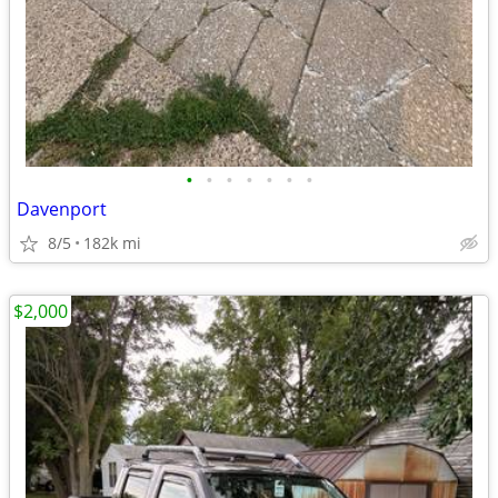
•
•
•
•
•
•
•
Davenport
8/5
182k mi
$2,000