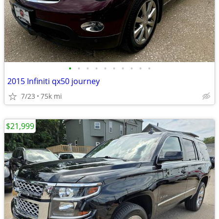
•
•
•
•
•
•
•
•
•
•
2015 Infiniti qx50 journey
7/23
75k mi
$21,999