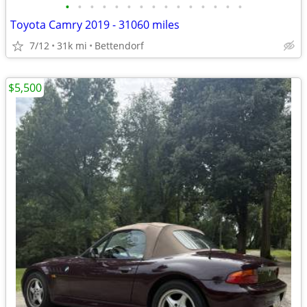
•
•
•
•
•
•
•
•
•
•
•
•
•
•
•
Toyota Camry 2019 - 31060 miles
7/12
31k mi
Bettendorf
$5,500