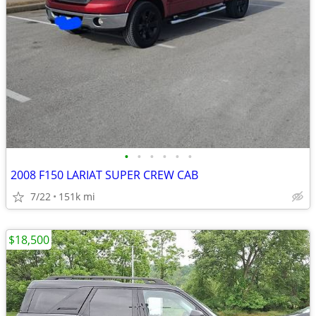
•
•
•
•
•
•
2008 F150 LARIAT SUPER CREW CAB
7/22
151k mi
$18,500