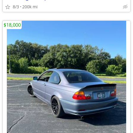
8/3
200k mi
$18,000