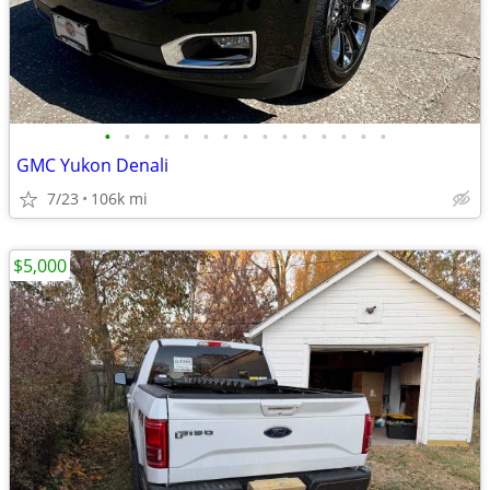
•
•
•
•
•
•
•
•
•
•
•
•
•
•
•
GMC Yukon Denali
7/23
106k mi
$5,000