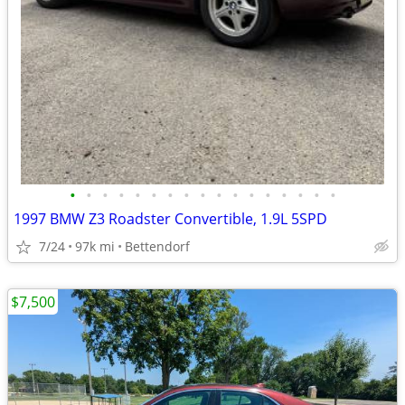
•
•
•
•
•
•
•
•
•
•
•
•
•
•
•
•
•
1997 BMW Z3 Roadster Convertible, 1.9L 5SPD
7/24
97k mi
Bettendorf
$7,500