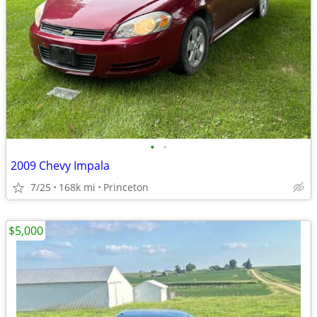
•
•
2009 Chevy Impala
7/25
168k mi
Princeton
$5,000