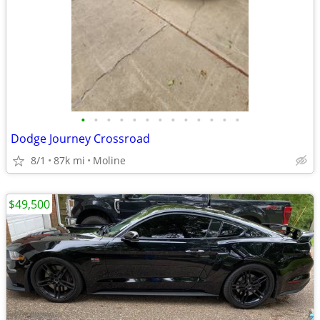
•
•
•
•
•
•
•
•
•
•
•
•
•
Dodge Journey Crossroad
8/1
87k mi
Moline
$49,500