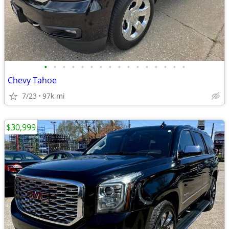
•
•
•
•
•
•
•
•
•
•
•
•
•
•
•
•
Chevy Tahoe
7/23
97k mi
$30,999