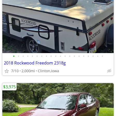
•
•
•
•
•
•
•
•
•
•
•
•
•
•
•
•
•
•
•
•
2018 Rockwood Freedom 2318g
7/10
2,000mi
Clinton,Iowa
$3,975