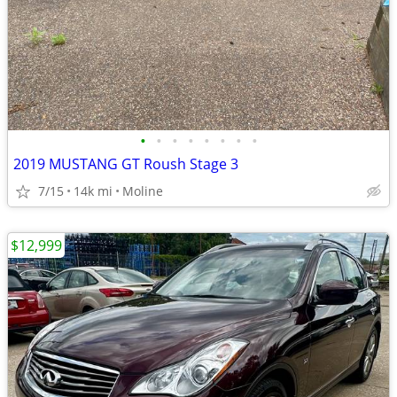
•
•
•
•
•
•
•
•
2019 MUSTANG GT Roush Stage 3
7/15
14k mi
Moline
$12,999