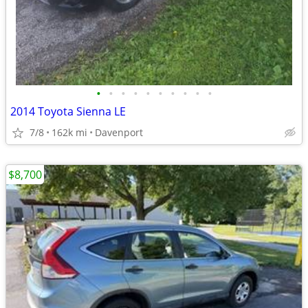
•
•
•
•
•
•
•
•
•
•
2014 Toyota Sienna LE
7/8
162k mi
Davenport
$8,700