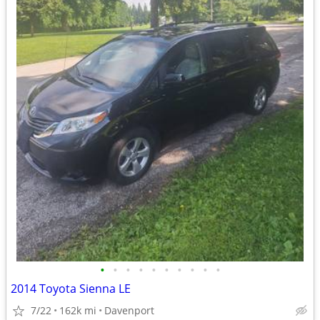
•
•
•
•
•
•
•
•
•
•
2014 Toyota Sienna LE
7/22
162k mi
Davenport