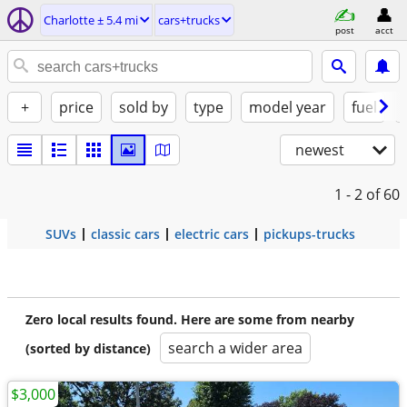
Charlotte ± 5.4 mi
cars+trucks
post
acct
+
price
sold by
type
model year
fuel
newest
1 - 2
of 60
SUVs
classic cars
electric cars
pickups-trucks
Zero local results found. Here are some from nearby
search a wider area
(sorted by distance)
$3,000