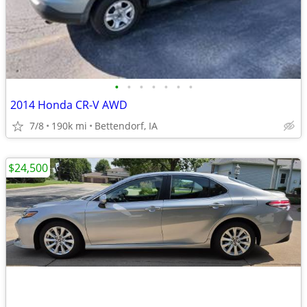
•
•
•
•
•
•
•
2014 Honda CR-V AWD
7/8
190k mi
Bettendorf, IA
$24,500