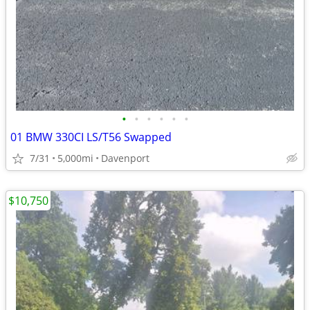
•
•
•
•
•
•
01 BMW 330CI LS/T56 Swapped
7/31
5,000mi
Davenport
$10,750