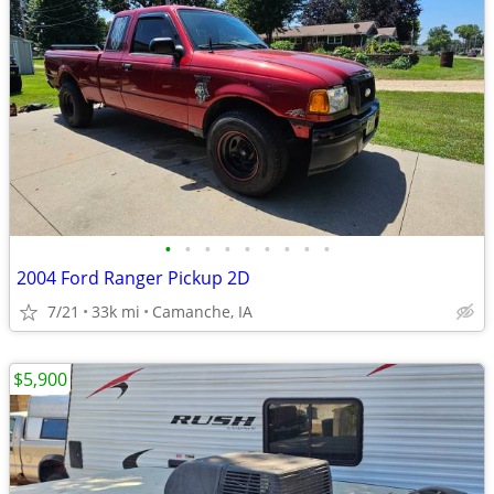
•
•
•
•
•
•
•
•
•
2004 Ford Ranger Pickup 2D
7/21
33k mi
Camanche, IA
$5,900