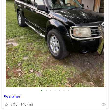
•
•
•
•
•
•
•
By owner
7/15
140k mi