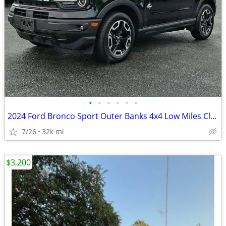
•
•
•
•
•
•
2024 Ford Bronco Sport Outer Banks 4x4 Low Miles Clean SUV
7/26
32k mi
$3,200