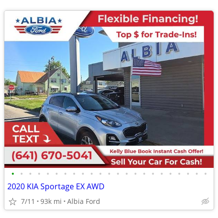
•
•
•
•
•
•
•
•
•
•
•
•
•
•
•
•
•
•
•
•
•
•
•
2020 KIA Sportage EX AWD
7/11
93k mi
Albia Ford