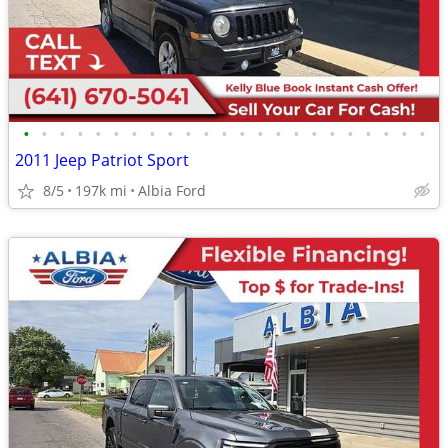
•
•
•
•
•
•
•
•
•
•
•
•
•
•
•
•
•
•
•
•
•
•
•
2011 Jeep Patriot Sport
8/5
197k mi
Albia Ford