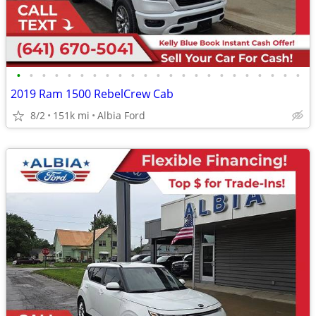
•
•
•
•
•
•
•
•
•
•
•
•
•
•
•
•
•
•
•
•
•
•
•
2019 Ram 1500 RebelCrew Cab
8/2
151k mi
Albia Ford