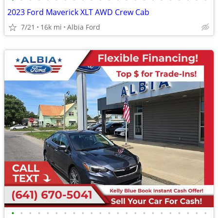
2023 Ford Maverick XLT AWD Crew Cab
7/21
16k mi
Albia Ford
•
•
•
•
•
•
•
•
•
•
•
•
•
•
•
•
•
•
•
•
•
•
•