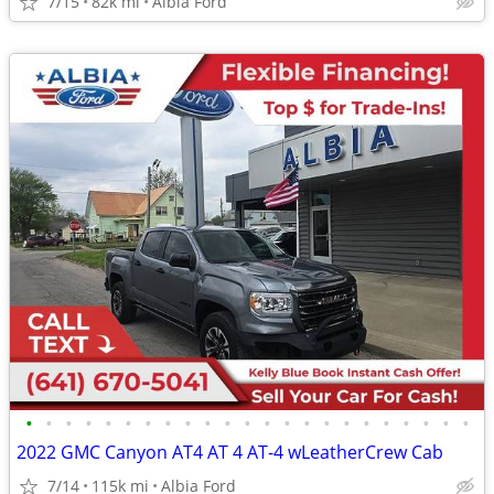
7/15
82k mi
Albia Ford
•
•
•
•
•
•
•
•
•
•
•
•
•
•
•
•
•
•
•
•
•
•
•
2022 GMC Canyon AT4 AT 4 AT-4 wLeatherCrew Cab
7/14
115k mi
Albia Ford