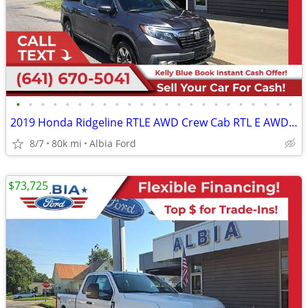
•
•
•
•
•
•
•
•
•
•
•
•
•
•
•
•
•
•
•
•
•
•
•
2019 Honda Ridgeline RTLE AWD Crew Cab RTL E AWD Crew Cab RTL-E AWD Cr
8/7
80k mi
Albia Ford
$73,725