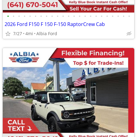
•
•
•
•
•
•
•
•
•
•
•
•
•
•
•
•
•
•
•
•
•
•
•
2026 Ford F150 F 150 F-150 RaptorCrew Cab
7/27
4mi
Albia Ford