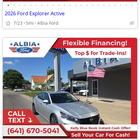
•
•
•
•
•
•
•
•
•
•
•
•
•
•
•
•
•
•
•
•
•
•
•
2026 Ford Explorer Active
7/23
5mi
Albia Ford