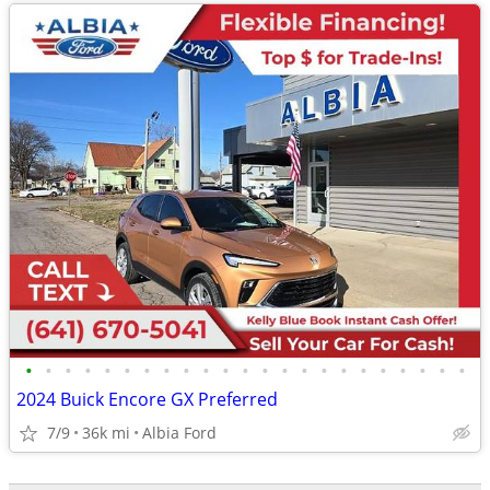
•
•
•
•
•
•
•
•
•
•
•
•
•
•
•
•
•
•
•
•
•
•
•
2024 Buick Encore GX Preferred
7/9
36k mi
Albia Ford