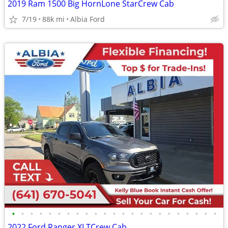
2019 Ram 1500 Big HornLone StarCrew Cab
7/19
88k mi
Albia Ford
•
•
•
•
•
•
•
•
•
•
•
•
•
•
•
•
•
•
•
•
•
•
•
2022 Ford Ranger XLTCrew Cab