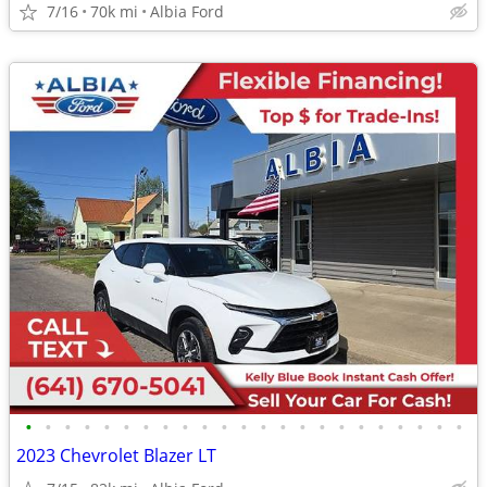
7/16
70k mi
Albia Ford
•
•
•
•
•
•
•
•
•
•
•
•
•
•
•
•
•
•
•
•
•
•
•
2023 Chevrolet Blazer LT