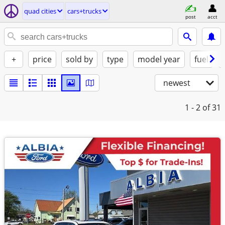
quad cities
cars+trucks
post
acct
+
price
sold by
type
model year
fuel
newest
1 - 2
of 31