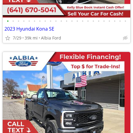
•
•
•
•
•
•
•
•
•
•
•
•
•
•
•
•
•
•
•
•
•
•
•
2023 Hyundai Kona SE
7/29
39k mi
Albia Ford