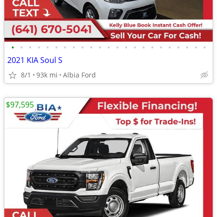
•
•
•
•
•
•
•
•
•
•
•
•
•
•
•
•
•
•
•
•
•
•
•
2021 KIA Soul S
8/1
93k mi
Albia Ford
$97,595