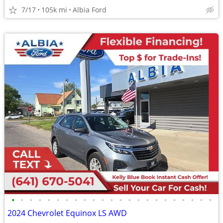
7/17
105k mi
Albia Ford
•
•
•
•
•
•
•
•
•
•
•
•
•
•
•
•
•
•
•
•
•
•
•
2024 Chevrolet Equinox LS AWD