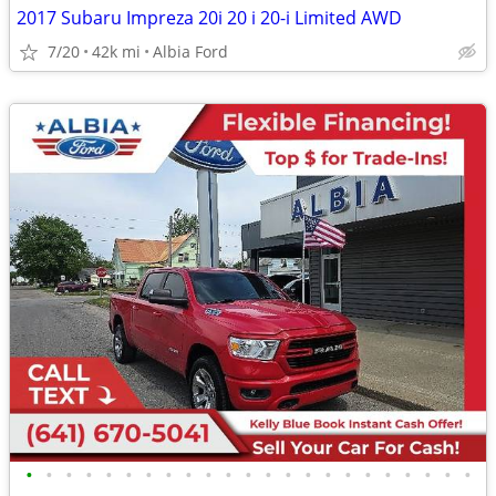
2017 Subaru Impreza 20i 20 i 20-i Limited AWD
7/20
42k mi
Albia Ford
•
•
•
•
•
•
•
•
•
•
•
•
•
•
•
•
•
•
•
•
•
•
•