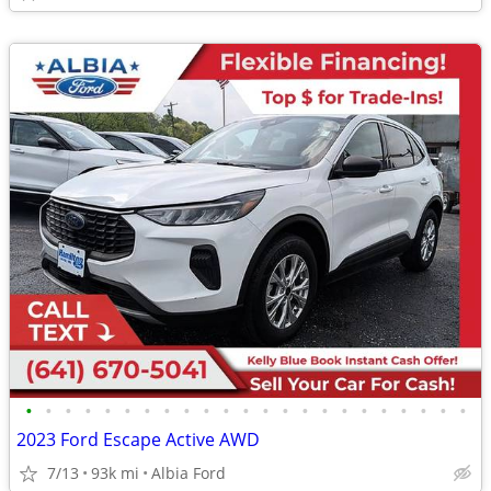
•
•
•
•
•
•
•
•
•
•
•
•
•
•
•
•
•
•
•
•
•
•
•
2023 Ford Escape Active AWD
7/13
93k mi
Albia Ford