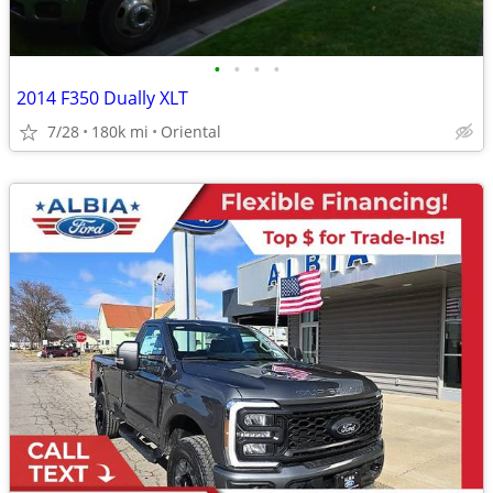
•
•
•
•
2014 F350 Dually XLT
7/28
180k mi
Oriental