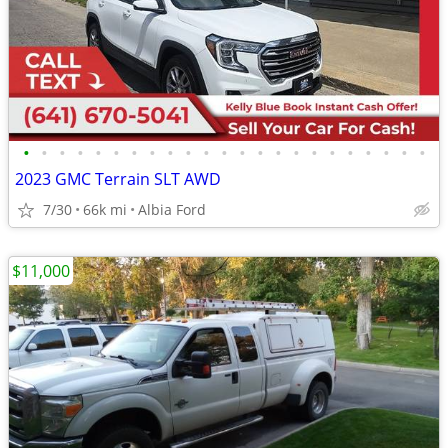
•
•
•
•
•
•
•
•
•
•
•
•
•
•
•
•
•
•
•
•
•
•
•
2023 GMC Terrain SLT AWD
7/30
66k mi
Albia Ford
$11,000