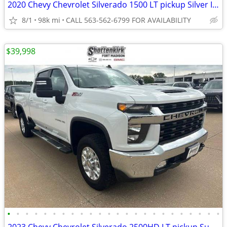
2020 Chevy Chevrolet Silverado 1500 LT pickup Silver Ice Metallic
8/1
98k mi
CALL 563-562-6799 FOR AVAILABILITY
$39,998
•
•
•
•
•
•
•
•
•
•
•
•
•
•
•
•
•
•
•
•
•
•
•
•