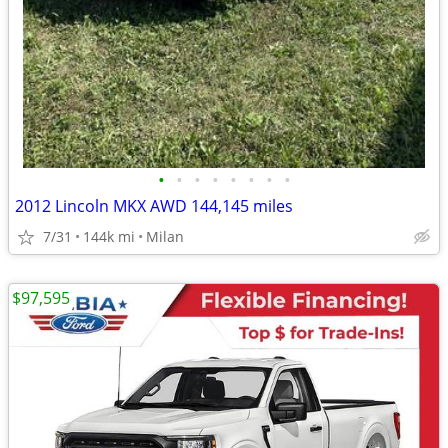
•
•
•
•
•
•
•
•
2012 Lincoln MKX AWD 144,145 miles
7/31
144k mi
Milan
$97,595