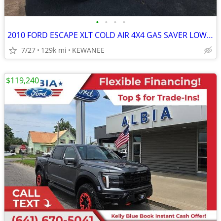
•
•
•
•
2010 FORD ESCAPE XLT COLD AIR 4X4 GAS SAVER LOW MILES!!!
7/27
129k mi
KEWANEE
$119,240