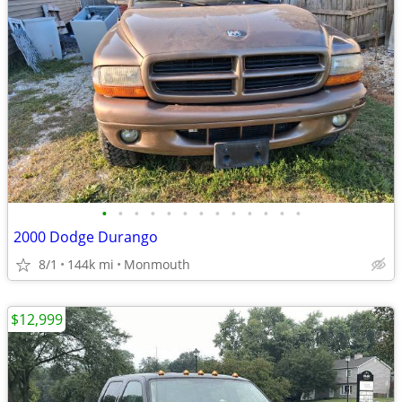
•
•
•
•
•
•
•
•
•
•
•
•
•
2000 Dodge Durango
8/1
144k mi
Monmouth
$12,999