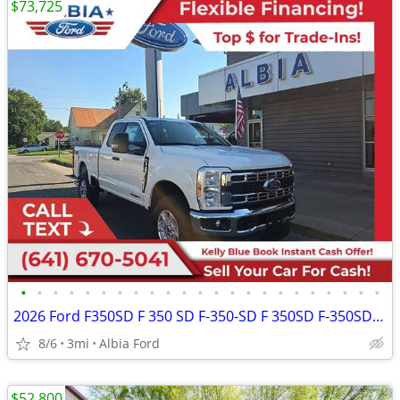
$73,725
•
•
•
•
•
•
•
•
•
•
•
•
•
•
•
•
•
•
•
•
•
•
•
2026 Ford F350SD F 350 SD F-350-SD F 350SD F-350SD XLTExtended Cab
8/6
3mi
Albia Ford
$52,800