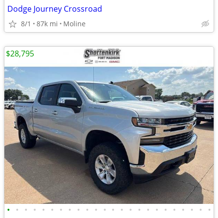
Dodge Journey Crossroad
8/1
87k mi
Moline
$28,795
•
•
•
•
•
•
•
•
•
•
•
•
•
•
•
•
•
•
•
•
•
•
•
•