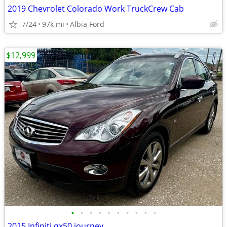
2019 Chevrolet Colorado Work TruckCrew Cab
7/24
97k mi
Albia Ford
$12,999
•
•
•
•
•
•
•
•
•
•
2015 Infiniti qx50 journey