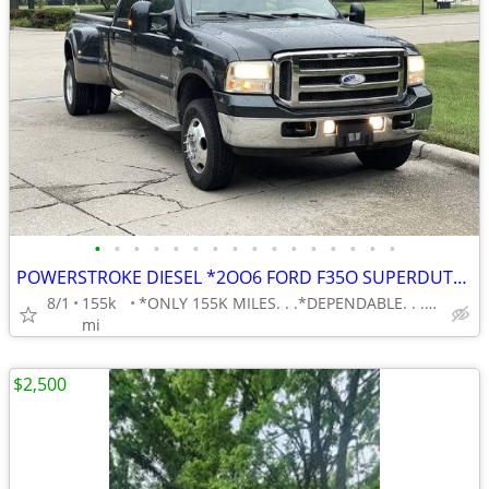
•
•
•
•
•
•
•
•
•
•
•
•
•
•
•
•
POWERSTROKE DIESEL *2OO6 FORD F35O SUPERDUTY 1-TON DUALLY CREW CAB
8/1
155k
*ONLY 155K MILES. . .*DEPENDABLE. . .*AFFORDABLE
mi
$2,500