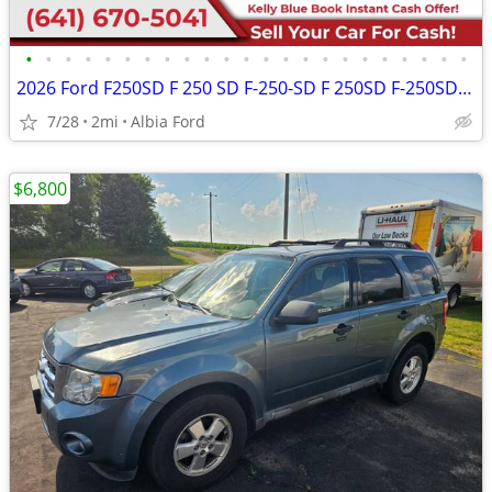
•
•
•
•
•
•
•
•
•
•
•
•
•
•
•
•
•
•
•
•
•
•
•
2026 Ford F250SD F 250 SD F-250-SD F 250SD F-250SD XLStandard Cab
7/28
2mi
Albia Ford
$6,800