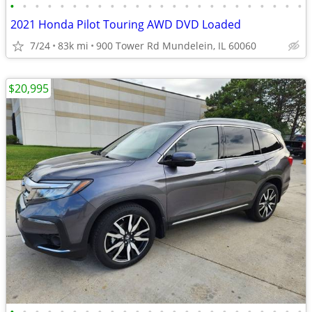
•
•
•
•
•
•
•
•
•
•
•
•
•
•
•
•
•
•
•
•
•
•
•
•
2021 Honda Pilot Touring AWD DVD Loaded
7/24
83k mi
900 Tower Rd Mundelein, IL 60060
$20,995