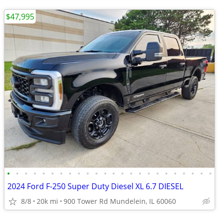
$47,995
•
•
•
•
•
•
•
•
•
•
•
•
•
•
•
•
•
•
•
•
•
•
•
•
2024 Ford F-250 Super Duty Diesel XL 6.7 DIESEL
8/8
20k mi
900 Tower Rd Mundelein, IL 60060