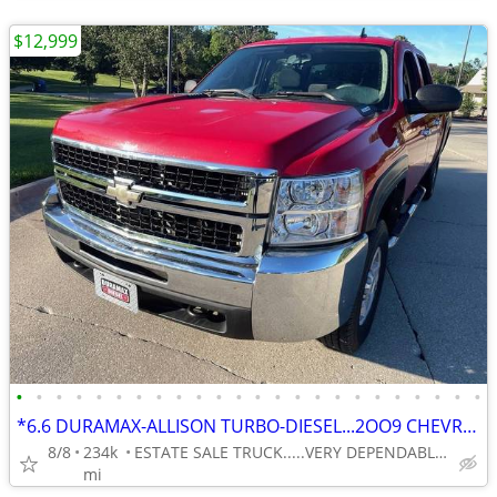
$12,999
•
•
•
•
•
•
•
•
•
•
•
•
•
•
•
•
•
•
•
•
•
•
•
•
*6.6 DURAMAX-ALLISON TURBO-DIESEL...2OO9 CHEVROLET SILVERADO 25OO-HD
8/8
234k
ESTATE SALE TRUCK.....VERY DEPENDABLE . . .VERY AFFORDABLE
mi