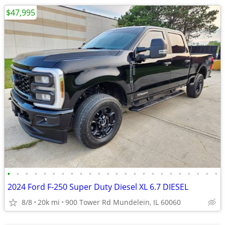
$47,995
•
•
•
•
•
•
•
•
•
•
•
•
•
•
•
•
•
•
•
•
•
•
•
•
2024 Ford F-250 Super Duty Diesel XL 6.7 DIESEL
8/8
20k mi
900 Tower Rd Mundelein, IL 60060