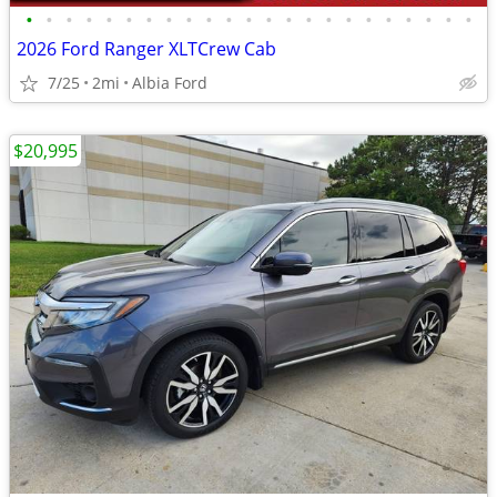
•
•
•
•
•
•
•
•
•
•
•
•
•
•
•
•
•
•
•
•
•
•
•
2026 Ford Ranger XLTCrew Cab
7/25
2mi
Albia Ford
$20,995