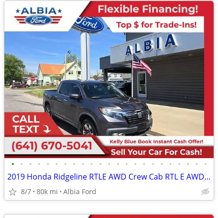
•
•
•
•
•
•
•
•
•
•
•
•
•
•
•
•
•
•
•
•
•
•
•
2019 Honda Ridgeline RTLE AWD Crew Cab RTL E AWD Crew Cab RTL-E AWD Cr
8/7
80k mi
Albia Ford