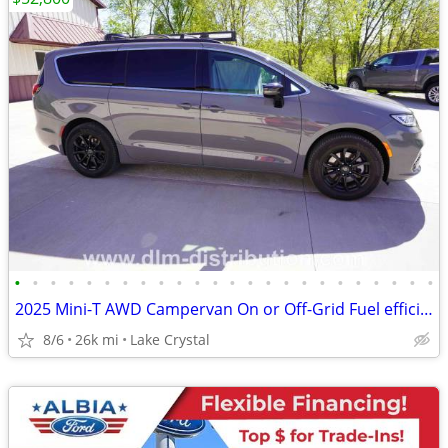
•
•
•
•
•
•
•
•
•
•
•
•
•
•
•
•
•
•
•
•
•
•
•
•
2025 Mini-T AWD Campervan On or Off-Grid Fuel efficient Travel Van
8/6
26k mi
Lake Crystal