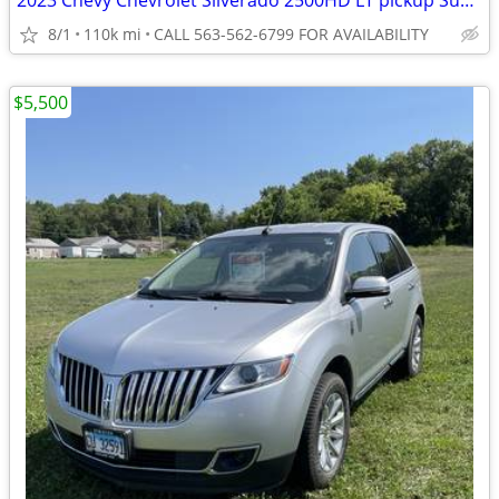
2023 Chevy Chevrolet Silverado 2500HD LT pickup Summit White
8/1
110k mi
CALL 563-562-6799 FOR AVAILABILITY
$5,500