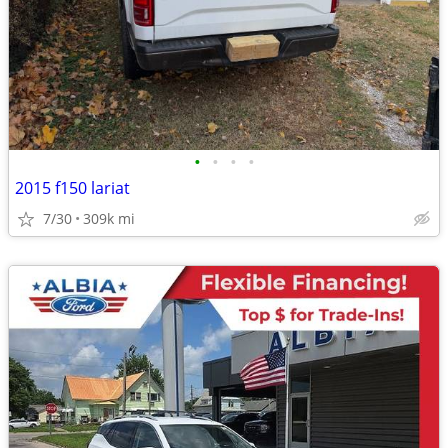
•
•
•
•
2015 f150 lariat
7/30
309k mi