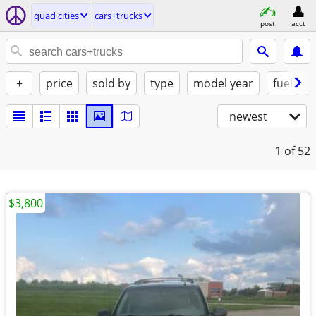
quad cities
cars+trucks
post
acct
+
price
sold by
type
model year
fuel
newest
1
of 52
$3,800