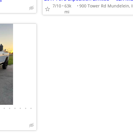
7/10
63k
mi
•
•
•
•
•
•