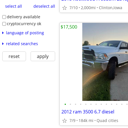
select all
deselect all
7/10
2,000mi
Clinton,Iowa
delivery available
cryptocurrency ok
$17,500
language of posting
related searches
reset
apply
•
•
•
•
•
•
•
•
•
•
•
•
•
2012 ram 3500 6.7 diesel
7/9
184k mi
Quad cities