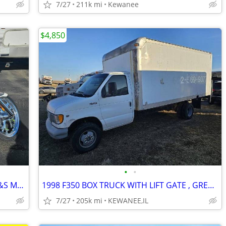
7/27
211k mi
Kewanee
$4,850
•
•
2007 IRON HORSE OUTLAW CHOPPER S&S MOTOR BAD ASS BIKE NASTY PIPES
1998 F350 BOX TRUCK WITH LIFT GATE , GREAT FOR MOVING FURNITURE
7/27
205k mi
KEWANEE,IL