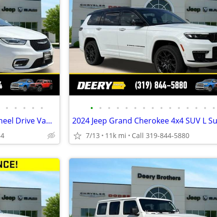
•
•
•
•
•
•
•
•
•
•
•
•
•
•
•
•
•
•
•
•
2023 Chrysler Pacifica Front-Wheel Drive Van Passenger Van Limited
54
7/13
11k mi
Call 319-844-5880