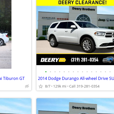
•
•
•
•
•
•
•
•
•
•
•
•
•
•
•
ai Tiburon GT
8/7
129k mi
Call 319-281-0354