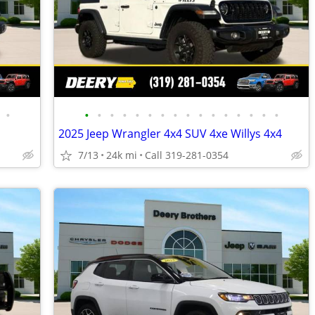
•
•
•
•
•
•
•
•
•
•
•
•
•
•
•
•
•
2025 Jeep Wrangler 4x4 SUV 4xe Willys 4x4
7/13
24k mi
Call 319-281-0354