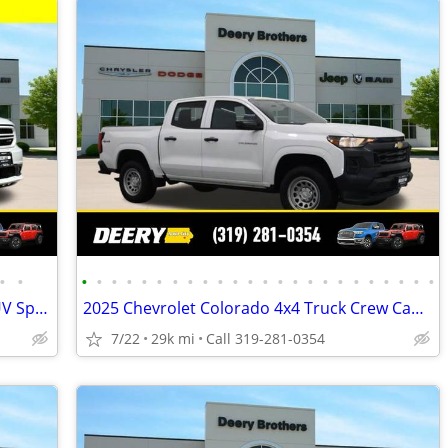
•
•
•
•
•
•
•
•
•
•
•
•
•
•
•
•
•
•
•
•
•
•
•
•
•
•
2014 Dodge Durango All-wheel Drive SUV Special Service AWD
2025 Chevrolet Colorado 4x4 Truck Crew Cab WT
7/22
29k mi
Call 319-281-0354