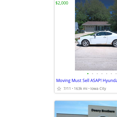
$2,000
•
•
•
•
•
•
•
Moving Must Sell ASAP! Hyund
7/11
163k mi
Iowa City