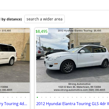
search a wider area
 by distance)
$8,495
•
•
•
•
•
•
•
•
•
•
•
•
•
•
•
•
•
•
•
•
•
•
•
2016 Chrysler Town and Country Touring 4dr Mini Van
2012 Hyundai Elantra Touring GLS 4dr