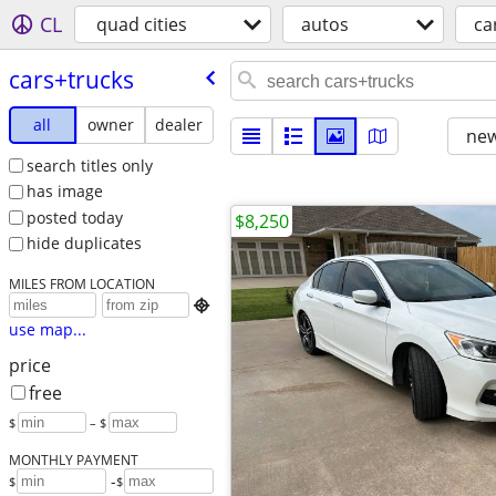
CL
quad cities
autos
ca
cars+trucks
all
owner
dealer
new
search titles only
has image
posted today
$8,250
hide duplicates
MILES FROM LOCATION

use map...
price
free
$
– $
MONTHLY PAYMENT
-
$
$