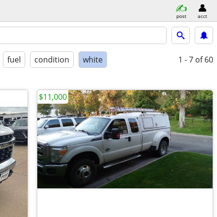
post
acct
fuel
condition
white
1 - 7
of 60
$11,000