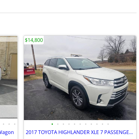
$14,800
•
•
•
•
•
•
•
•
•
•
•
•
•
•
 Wagon
2017 TOYOTA HIGHLANDER XLE 7 PASSENGER LIKE NEW! AWD, LEATHER