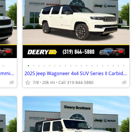
•
•
•
•
•
•
•
•
•
•
•
•
•
•
•
•
•
•
•
•
2024 Jeep Grand Cherokee 4x4 SUV L Summit High Altitude 4x4
2025 Jeep Wagoneer 4x4 SUV Series II Carbide 4x4
7/8
20k mi
Call 319-844-5880