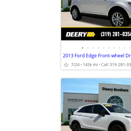
•
•
•
•
•
•
•
•
•
•
7/24
145k mi
Call 319-281-0