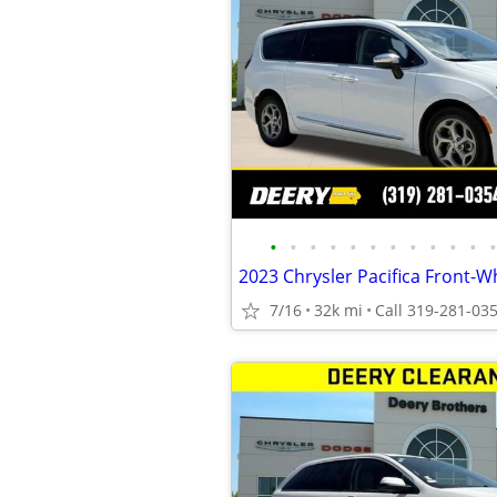
•
•
•
•
•
•
•
•
•
•
•
•
7/16
32k mi
Call 319-281-03