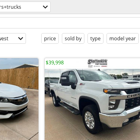
rs+trucks
est
price
sold by
type
model year
$39,998