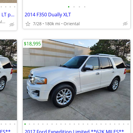
•
•
•
•
•
•
•
•
2023 Chevy Chevrolet Silverado 2500HD LT pickup Summit White
2014 F350 Dually XLT
CALL 563-562-6799 FOR AVAILABILITY
7/28
180k mi
Oriental
$18,995
•
•
•
•
•
•
•
•
•
•
•
•
•
•
•
•
•
•
•
•
•
•
•
•
•
•
•
•
LES**
2017 Ford Expedition Limited **62K MILES**