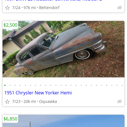
7/24
97k mi
Bettendorf
$2,500
•
•
•
•
•
•
•
•
•
•
•
•
•
•
•
•
•
•
•
•
•
•
•
•
1951 Chrysler New Yorker Hemi
7/23
20k mi
Oquawka
$6,850