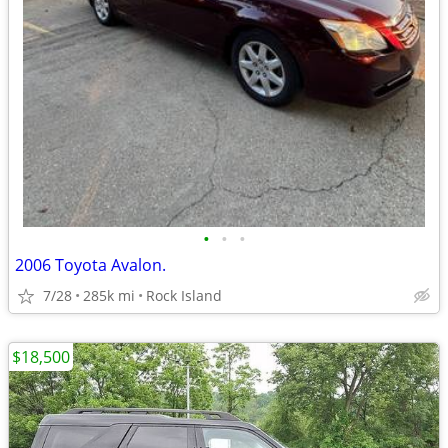
•
•
•
2006 Toyota Avalon.
7/28
285k mi
Rock Island
$18,500