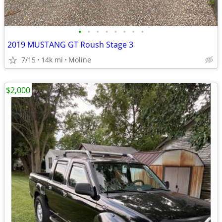
•
•
•
•
•
•
•
•
2019 MUSTANG GT Roush Stage 3
7/15
14k mi
Moline
$2,000