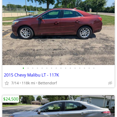
•
•
•
•
•
•
•
•
•
•
•
•
•
•
•
•
2015 Chevy Malibu LT - 117K
7/14
118k mi
Bettendorf
$24,500