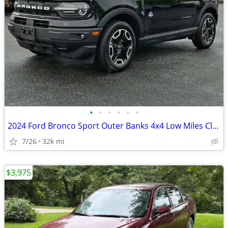
•
•
•
•
•
•
2024 Ford Bronco Sport Outer Banks 4x4 Low Miles Clean SUV
7/26
32k mi
$3,975