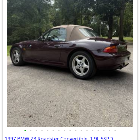
•
•
•
•
•
•
•
•
•
•
•
•
•
•
•
•
•
1997 BMW Z3 Roadster Convertible, 1.9L 5SPD