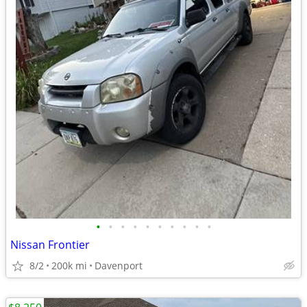
•
•
•
•
•
•
•
•
•
•
Nissan Frontier
8/2
200k mi
Davenport