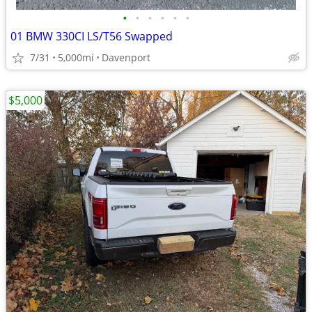
•
•
•
•
•
•
01 BMW 330CI LS/T56 Swapped
7/31
5,000mi
Davenport
$5,000