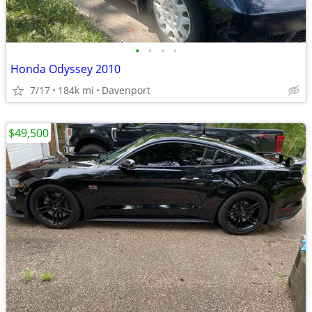
•
•
•
•
Honda Odyssey 2010
7/17
184k mi
Davenport
$49,500