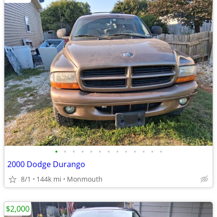
•
•
•
•
•
•
•
•
•
•
•
•
•
2000 Dodge Durango
8/1
144k mi
Monmouth
$2,000