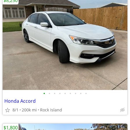
$8,250
•
•
•
•
•
•
•
•
•
Honda Accord
8/1
200k mi
Rock Island
$1,800