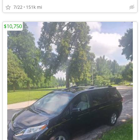
7/22
151k mi
$10,750