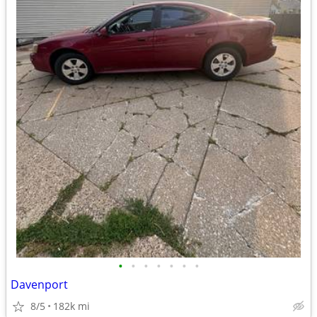
•
•
•
•
•
•
•
Davenport
8/5
182k mi