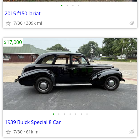
•
•
•
•
2015 f150 lariat
7/30
309k mi
$17,000
•
•
•
•
•
•
•
1939 Buick Special 8 Car
7/30
61k mi