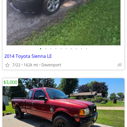
•
•
•
•
•
•
•
•
•
•
2014 Toyota Sienna LE
7/22
162k mi
Davenport
$3,000