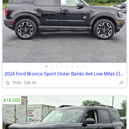
•
•
•
•
•
•
•
•
2024 Ford Bronco Sport Outer Banks 4x4 Low Miles Clean SUV
7/26
32k mi
$18,500