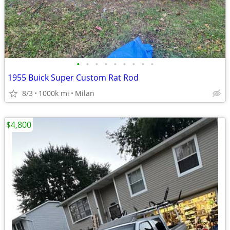
•
•
•
•
•
•
•
•
•
1955 Buick Super Custom Rat Rod
8/3
1000k mi
Milan
$4,800