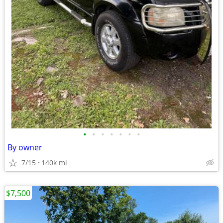
•
•
•
•
•
•
•
By owner
7/15
140k mi
$7,500