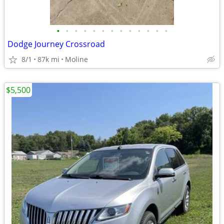
•
•
•
•
•
•
•
•
•
•
•
•
•
Dodge Journey Crossroad
8/1
87k mi
Moline
$5,500