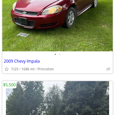
•
•
2009 Chevy Impala
7/25
168k mi
Princeton
$5,500