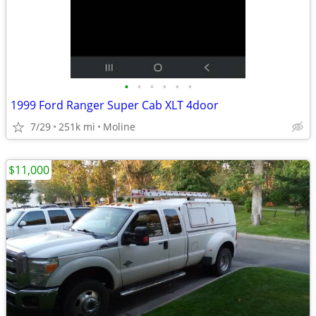
•
•
•
•
•
•
1999 Ford Ranger Super Cab XLT 4door
7/29
251k mi
Moline
$11,000