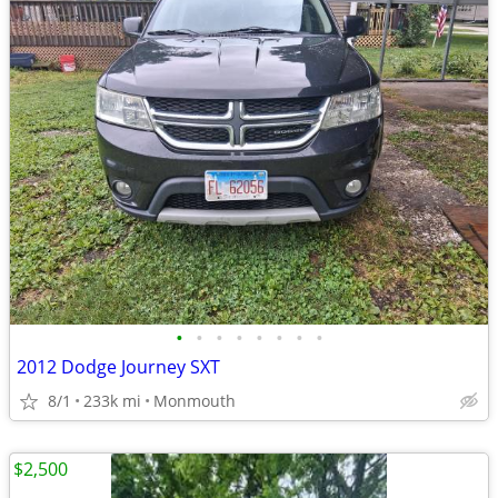
•
•
•
•
•
•
•
•
2012 Dodge Journey SXT
8/1
233k mi
Monmouth
$2,500