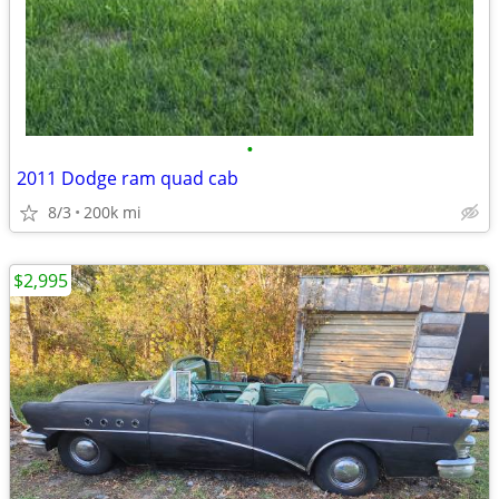
•
2011 Dodge ram quad cab
8/3
200k mi
$2,995