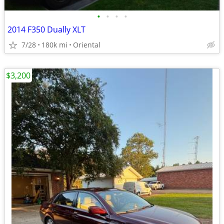
•
•
•
•
2014 F350 Dually XLT
7/28
180k mi
Oriental
$3,200