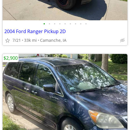
•
•
•
•
•
•
•
•
•
2004 Ford Ranger Pickup 2D
7/21
33k mi
Camanche, IA
$2,900