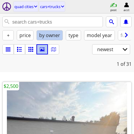
quad cities
cars+trucks
post
acct
+
price
by owner
type
model year
fuel
newest
1
of 31
$2,500