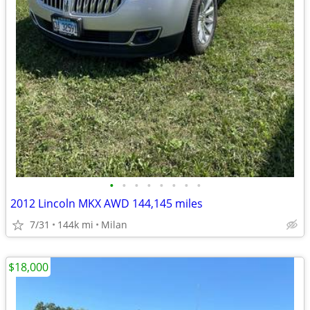
•
•
•
•
•
•
•
•
2012 Lincoln MKX AWD 144,145 miles
7/31
144k mi
Milan
$18,000