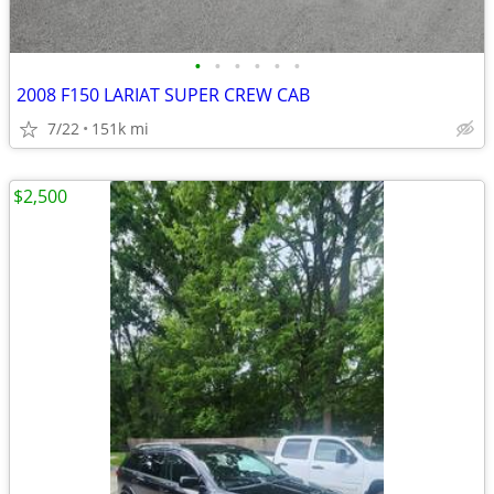
•
•
•
•
•
•
2008 F150 LARIAT SUPER CREW CAB
7/22
151k mi
$2,500