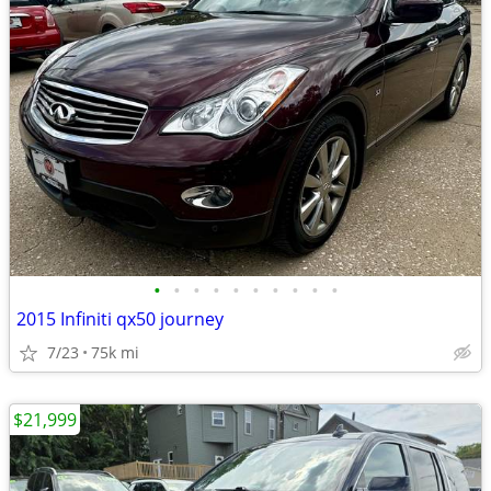
•
•
•
•
•
•
•
•
•
•
2015 Infiniti qx50 journey
7/23
75k mi
$21,999