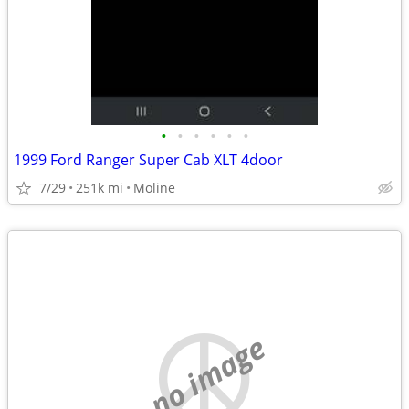
•
•
•
•
•
•
1999 Ford Ranger Super Cab XLT 4door
7/29
251k mi
Moline
no image