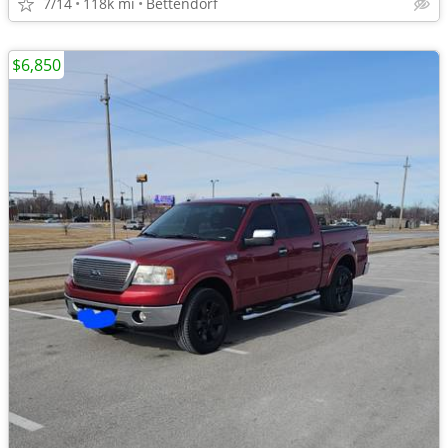
7/14
118k mi
Bettendorf
$6,850