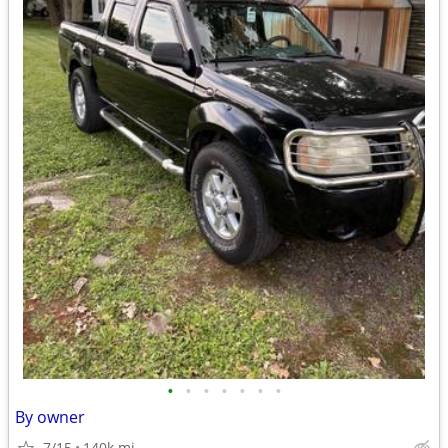
•
•
•
•
•
•
•
By owner
7/15
140k mi