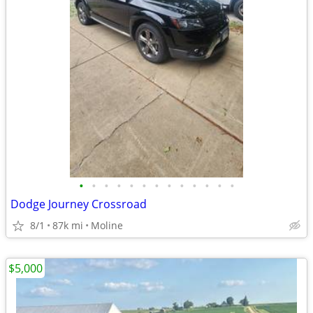
•
•
•
•
•
•
•
•
•
•
•
•
•
Dodge Journey Crossroad
8/1
87k mi
Moline
$5,000