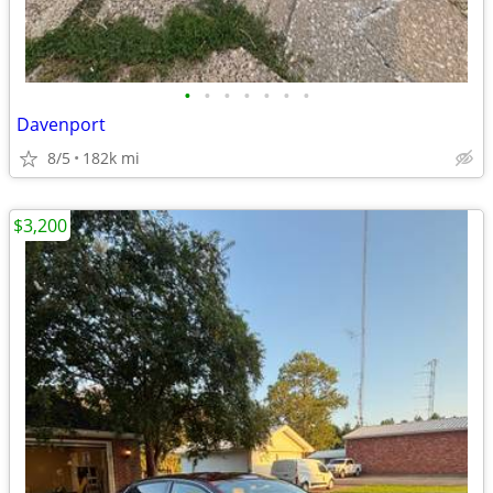
•
•
•
•
•
•
•
Davenport
8/5
182k mi
$3,200