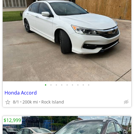
•
•
•
•
•
•
•
•
•
Honda Accord
8/1
200k mi
Rock Island
$12,999