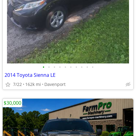
•
•
•
•
•
•
•
•
•
•
2014 Toyota Sienna LE
7/22
162k mi
Davenport
$30,000