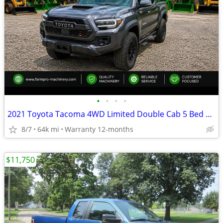
•
•
•
•
2021 Toyota Tacoma 4WD Limited Double Cab 5 Bed V6 AT (Natl)
8/7
64k mi
Warranty 12-months
$11,750