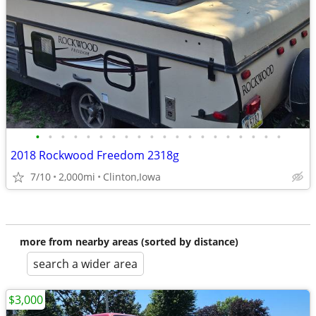
•
•
•
•
•
•
•
•
•
•
•
•
•
•
•
•
•
•
•
•
2018 Rockwood Freedom 2318g
7/10
2,000mi
Clinton,Iowa
more from nearby areas (sorted by distance)
search a wider area
$3,000