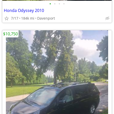
•
•
•
•
Honda Odyssey 2010
7/17
184k mi
Davenport
$10,750