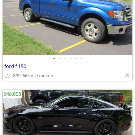
•
•
•
•
•
•
ford f 150
8/8
66k mi
moline
$48,000