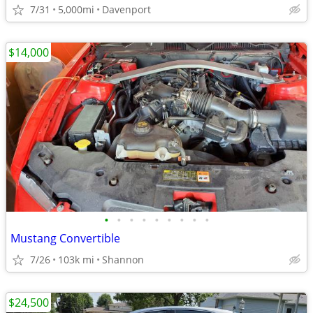
7/31
5,000mi
Davenport
$14,000
•
•
•
•
•
•
•
•
•
Mustang Convertible
7/26
103k mi
Shannon
$24,500