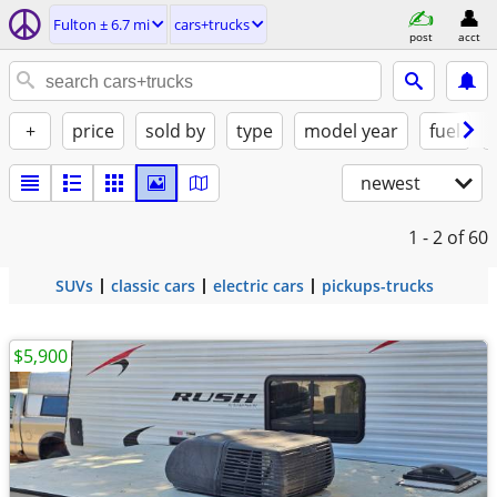
Fulton ± 6.7 mi
cars+trucks
post
acct
+
price
sold by
type
model year
fuel
newest
1 - 2
of 60
SUVs
classic cars
electric cars
pickups-trucks
$5,900