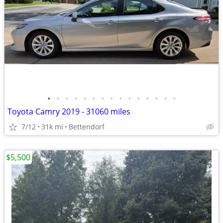
•
•
•
•
•
•
•
•
•
•
•
•
•
•
•
Toyota Camry 2019 - 31060 miles
7/12
31k mi
Bettendorf
$5,500