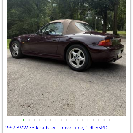
•
•
•
•
•
•
•
•
•
•
•
•
•
•
•
•
•
1997 BMW Z3 Roadster Convertible, 1.9L 5SPD