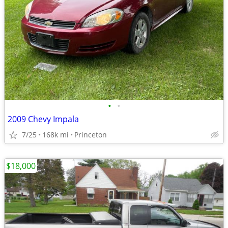
•
•
2009 Chevy Impala
7/25
168k mi
Princeton
$18,000