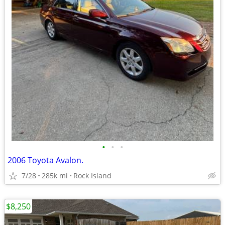
•
•
•
2006 Toyota Avalon.
7/28
285k mi
Rock Island
$8,250