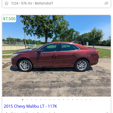
7/24
97k mi
Bettendorf
$7,500
•
•
•
•
•
•
•
•
•
•
•
•
•
•
•
•
2015 Chevy Malibu LT - 117K