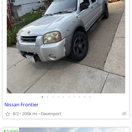
•
•
•
•
•
•
•
•
•
•
Nissan Frontier
8/2
200k mi
Davenport
$2,500