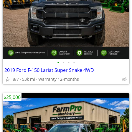
•
•
•
•
2019 Ford F-150 Lariat Super Snake 4WD
8/7
53k mi
Warranty 12-months
$25,000