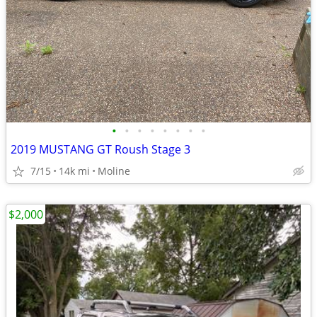
•
•
•
•
•
•
•
•
2019 MUSTANG GT Roush Stage 3
7/15
14k mi
Moline
$2,000