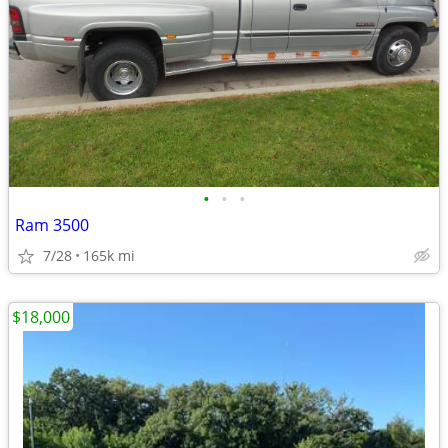
•
•
•
Ram 3500
7/28
165k mi
$18,000