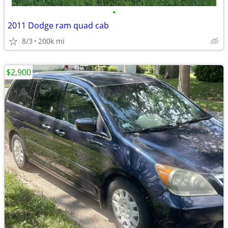
•
2011 Dodge ram quad cab
8/3
200k mi
$2,900