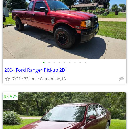
•
•
•
•
•
•
•
•
•
2004 Ford Ranger Pickup 2D
7/21
33k mi
Camanche, IA
$3,975