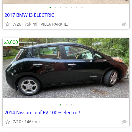
•
•
•
•
•
•
•
2017 BMW I3 ELECTRIC
7/26
75k mi
VILLA PARK IL.
$3,600
•
•
•
2014 Nissan Leaf EV 100% electric!
7/10
146k mi