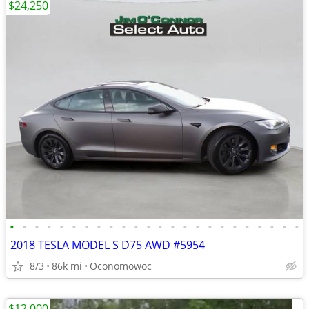
$24,250
•
•
•
•
•
•
•
•
•
•
•
•
•
•
•
•
•
•
•
•
•
•
•
•
2018 TESLA MODEL S D75 AWD #5954
8/3
86k mi
Oconomowoc
$12,000