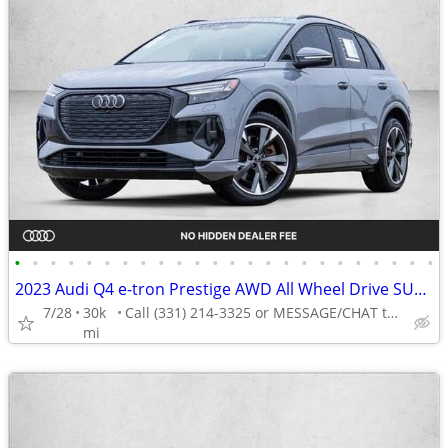
•
•
•
•
•
•
•
•
•
•
•
•
•
•
•
•
•
•
•
•
•
•
•
•
2023 Audi Q4 e-tron Prestige AWD All Wheel Drive SUV Electric AUTONATION
7/28
30k
Call (331) 214-3325 or MESSAGE/CHAT to confirm availability
mi