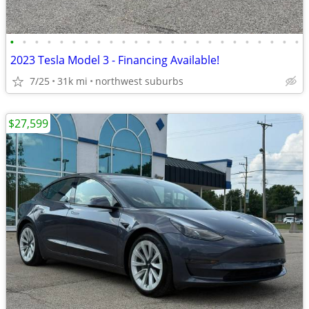
•
•
•
•
•
•
•
•
•
•
•
•
•
•
•
•
•
•
•
•
•
•
•
•
2023 Tesla Model 3 - Financing Available!
7/25
31k mi
northwest suburbs
$27,599