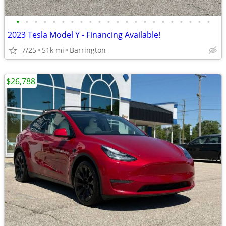
•
•
•
•
•
•
•
•
•
•
•
•
•
•
•
•
•
•
•
•
•
•
2023 Tesla Model Y - Financing Available!
7/25
51k mi
Barrington
$26,788