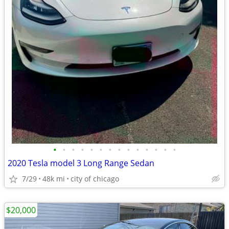
•
•
•
•
•
•
•
•
•
•
•
•
•
•
2020 Tesla model 3 Long Range Sedan
7/29
48k mi
city of chicago
$20,000