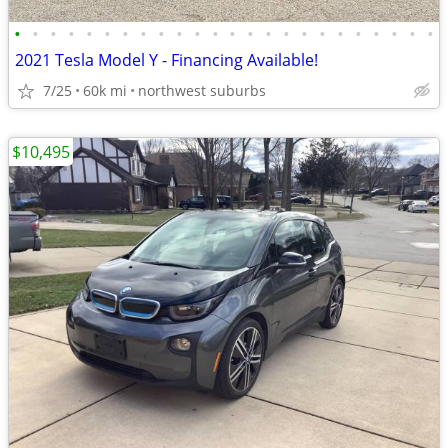
•
•
•
•
•
•
•
•
•
•
•
•
•
•
•
•
•
•
•
•
•
•
•
•
2021 Tesla Model Y - Financing Available!
7/25
60k mi
northwest suburbs
$10,495