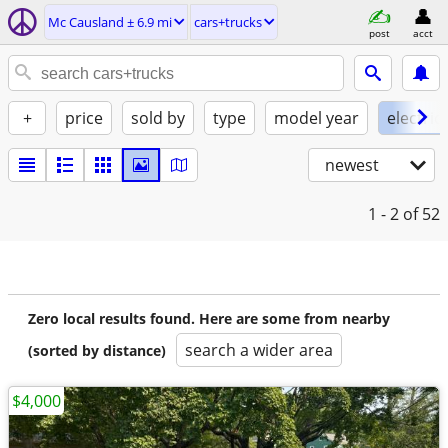
Mc Causland ± 6.9 mi
cars+trucks
post
acct
+
price
sold by
type
model year
electric
newest
1 - 2
of 52
Zero local results found. Here are some from nearby
search a wider area
(sorted by distance)
$4,000