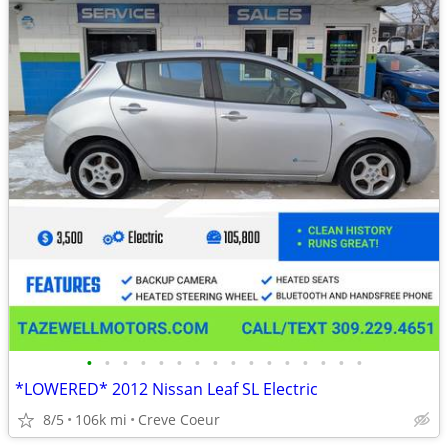
•
•
•
•
•
•
•
•
•
•
•
•
•
•
•
•
*LOWERED* 2012 Nissan Leaf SL Electric
8/5
106k mi
Creve Coeur