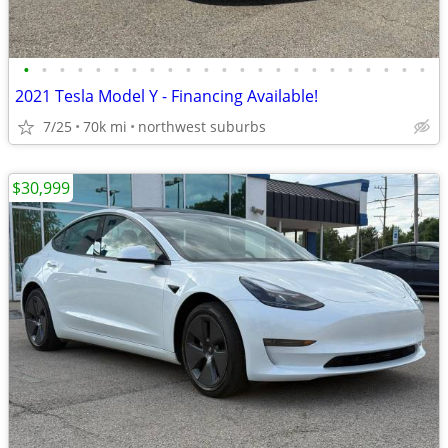
•
•
•
•
•
•
•
•
•
•
•
•
•
•
•
•
•
•
•
•
•
•
•
2021 Tesla Model Y - Financing Available!
7/25
70k mi
northwest suburbs
$30,999