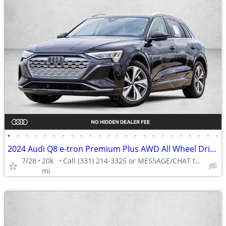
•
•
•
•
•
•
•
•
•
•
•
•
•
•
•
•
•
•
•
•
•
•
•
•
2024 Audi Q8 e-tron Premium Plus AWD All Wheel Drive Certified SUV Electric AUTO
7/28
20k
Call (331) 214-3325 or MESSAGE/CHAT to confirm availability
mi