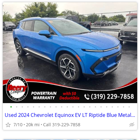
•
•
•
•
•
•
•
•
•
•
•
•
•
•
•
•
•
•
•
•
•
•
Used 2024 Chevrolet Equinox EV LT Riptide Blue Metallic
7/10
20k mi
Call 319-229-7858