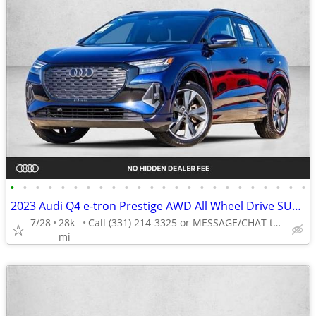
•
•
•
•
•
•
•
•
•
•
•
•
•
•
•
•
•
•
•
•
•
•
•
•
2023 Audi Q4 e-tron Prestige AWD All Wheel Drive SUV Electric AUTONATION
7/28
28k
Call (331) 214-3325 or MESSAGE/CHAT to confirm availability
mi