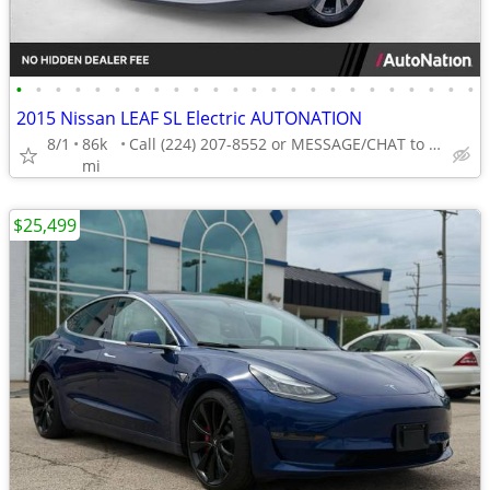
•
•
•
•
•
•
•
•
•
•
•
•
•
•
•
•
•
•
•
•
•
•
•
•
2015 Nissan LEAF SL Electric AUTONATION
8/1
86k
Call (224) 207-8552 or MESSAGE/CHAT to confirm availability
mi
$25,499