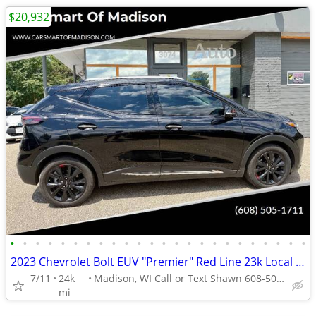
$20,932
•
•
•
•
•
•
•
•
•
•
•
•
•
•
•
•
•
•
•
•
•
•
•
•
2023 Chevrolet Bolt EUV "Premier" Red Line 23k Local Clean Title
7/11
24k
Madison, WI Call or Text Shawn 608-505-1711
mi