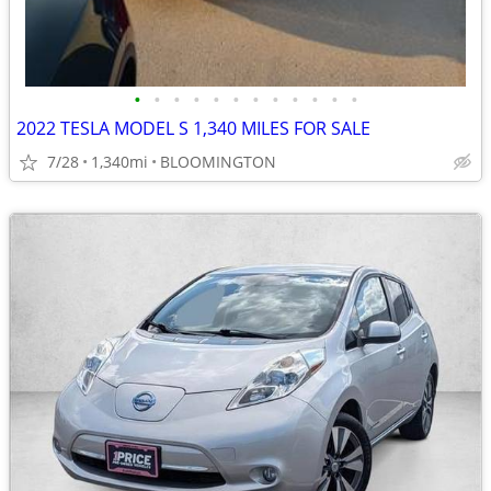
•
•
•
•
•
•
•
•
•
•
•
•
2022 TESLA MODEL S 1,340 MILES FOR SALE
7/28
1,340mi
BLOOMINGTON