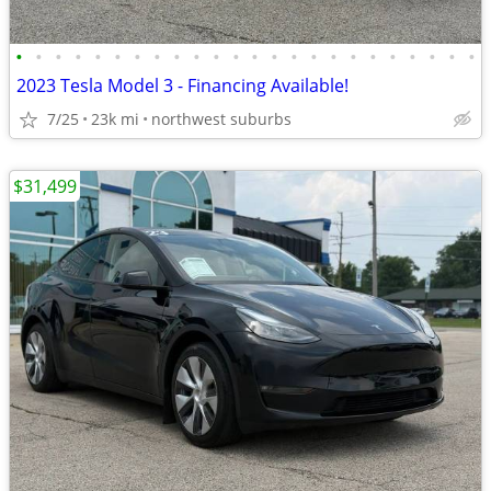
•
•
•
•
•
•
•
•
•
•
•
•
•
•
•
•
•
•
•
•
•
•
•
•
2023 Tesla Model 3 - Financing Available!
7/25
23k mi
northwest suburbs
$31,499