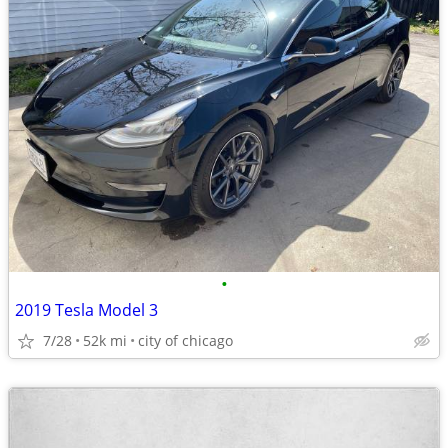
•
2019 Tesla Model 3
7/28
52k mi
city of chicago