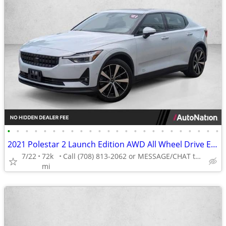
•
•
•
•
•
•
•
•
•
•
•
•
•
•
•
•
•
•
•
•
•
•
•
•
2021 Polestar 2 Launch Edition AWD All Wheel Drive Electric AUTONATION
7/22
72k
Call (708) 813-2062 or MESSAGE/CHAT to confirm availability
mi