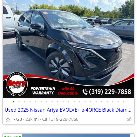
•
•
•
•
•
•
•
•
•
•
•
•
•
•
•
•
•
•
•
•
•
Used 2025 Nissan Ariya EVOLVE+ e-4ORCE Black Diamond Pearl
7/20
23k mi
Call 319-229-7858