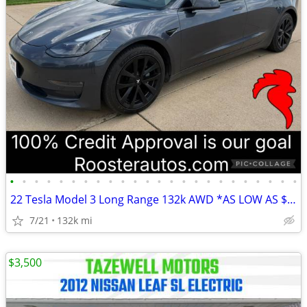
•
•
•
•
•
•
•
•
•
•
•
•
•
•
•
•
•
•
•
•
•
•
•
•
22 Tesla Model 3 Long Range 132k AWD *AS LOW AS $500 DOWN
7/21
132k mi
$3,500