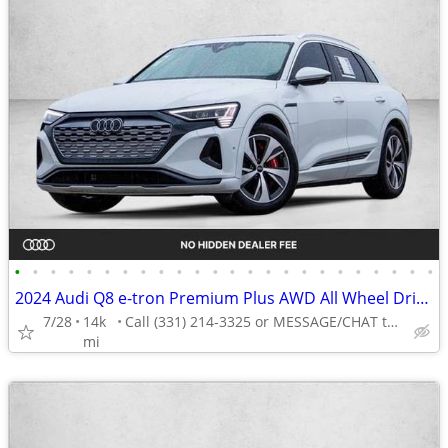
•
•
•
•
•
•
•
•
•
•
•
•
•
•
•
•
•
•
•
•
•
•
•
•
2024 Audi Q8 e-tron Premium Plus AWD All Wheel Drive Certified SUV Electric AUTO
7/28
14k
Call (331) 214-3325 or MESSAGE/CHAT to confirm availability
mi