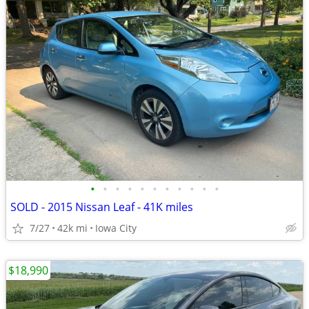
•
•
•
•
•
•
•
•
•
•
•
SOLD - 2015 Nissan Leaf - 41K miles
7/27
42k mi
Iowa City
$18,990