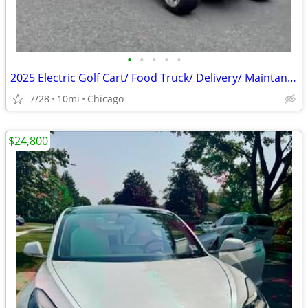
•
•
•
•
•
2025 Electric Golf Cart/ Food Truck/ Delivery/ Maintanence
7/28
10mi
Chicago
$24,800