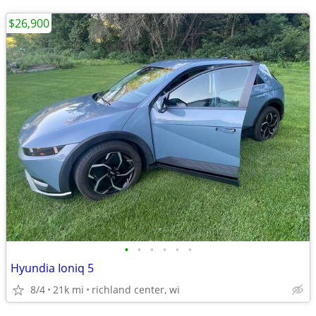
$26,900
•
•
•
•
•
•
Hyundia Ioniq 5
8/4
21k mi
richland center, wi