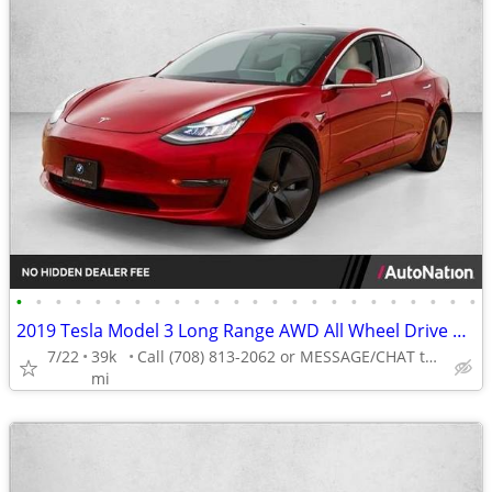
•
•
•
•
•
•
•
•
•
•
•
•
•
•
•
•
•
•
•
•
•
•
•
•
2019 Tesla Model 3 Long Range AWD All Wheel Drive Electric AUTONATION
7/22
39k
Call (708) 813-2062 or MESSAGE/CHAT to confirm availability
mi