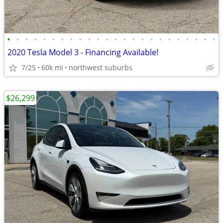
•
•
•
•
•
•
•
•
•
•
•
•
•
•
•
•
•
•
•
•
•
•
•
•
2020 Tesla Model 3 - Financing Available!
7/25
60k mi
northwest suburbs
$26,299