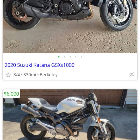
•
•
•
•
•
2020 Suzuki Katana GSXs1000
8/4
330mi
Berkeley
$6,000