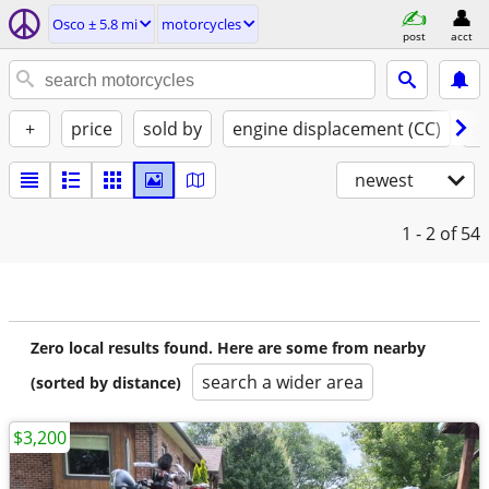
Osco ± 5.8 mi
motorcycles
post
acct
+
price
sold by
engine displacement (CC)
st
newest
1 - 2
of 54
Zero local results found. Here are some from nearby
search a wider area
(sorted by distance)
$3,200