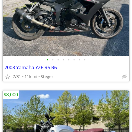
•
•
•
•
•
•
•
•
2008 Yamaha YZF-R6 R6
7/31
11k mi
Steger
$8,000