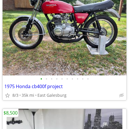
•
•
•
•
•
•
•
•
•
•
1975 Honda cb400f project
8/3
35k mi
East Galesburg
$8,500