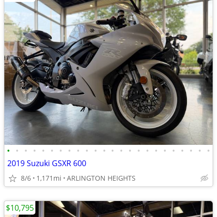
•
•
•
•
•
•
•
•
•
•
•
•
•
•
•
•
•
•
•
•
•
•
•
•
2019 Suzuki GSXR 600
8/6
1,171mi
ARLINGTON HEIGHTS
$10,795