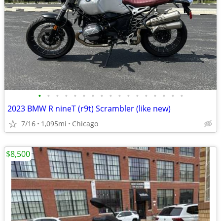
•
•
•
•
•
•
•
•
•
•
•
•
•
•
•
•
•
2023 BMW R nineT (r9t) Scrambler (like new)
7/16
1,095mi
Chicago
$8,500