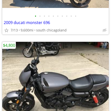
•
•
•
•
•
•
•
•
•
•
2009 ducati monster 696
7/13
9,600mi
south chicagoland
$4,800