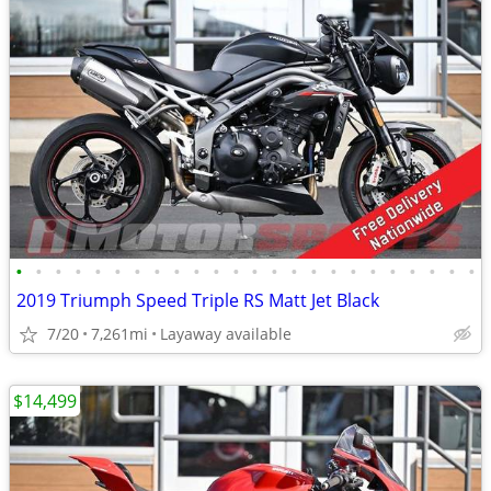
•
•
•
•
•
•
•
•
•
•
•
•
•
•
•
•
•
•
•
•
•
•
•
•
2019 Triumph Speed Triple RS Matt Jet Black
7/20
7,261mi
Layaway available
$14,499