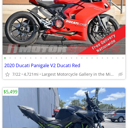
•
•
•
•
•
•
•
•
•
•
•
•
•
•
•
•
•
•
•
•
•
•
•
•
2020 Ducati Panigale V2 Ducati Red
7/22
4,721mi
Largest Motorcycle Gallery in the Midwest
$5,499