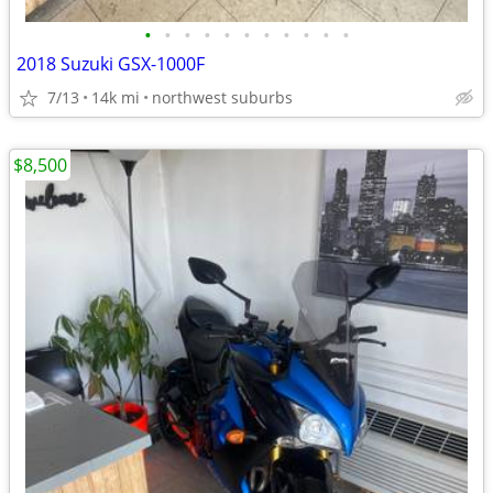
•
•
•
•
•
•
•
•
•
•
•
2018 Suzuki GSX-1000F
7/13
14k mi
northwest suburbs
$8,500