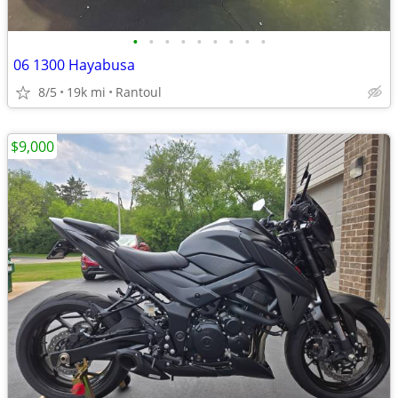
•
•
•
•
•
•
•
•
•
06 1300 Hayabusa
8/5
19k mi
Rantoul
$9,000