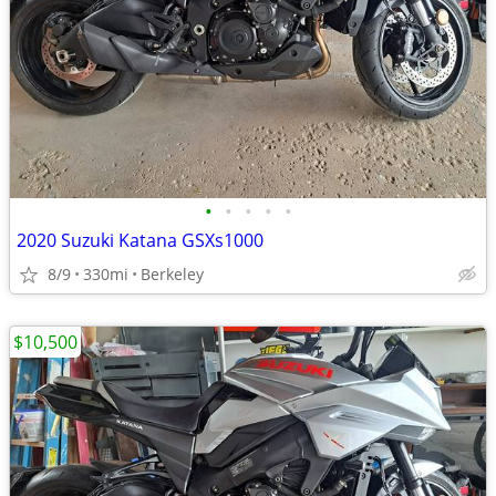
•
•
•
•
•
2020 Suzuki Katana GSXs1000
8/9
330mi
Berkeley
$10,500