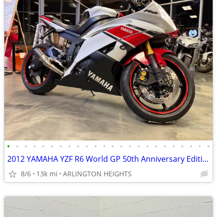
•
•
•
•
•
•
•
•
•
•
•
•
•
•
•
•
•
•
•
•
•
•
•
•
2012 YAMAHA YZF R6 World GP 50th Anniversary Edition
8/6
13k mi
ARLINGTON HEIGHTS