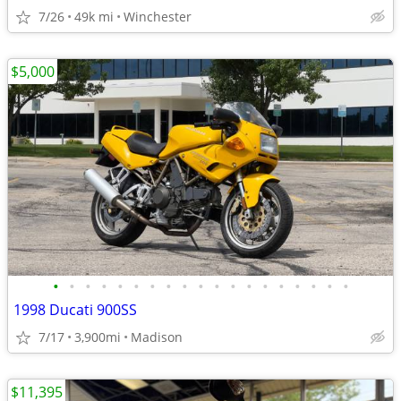
7/26
49k mi
Winchester
$5,000
•
•
•
•
•
•
•
•
•
•
•
•
•
•
•
•
•
•
•
1998 Ducati 900SS
7/17
3,900mi
Madison
$11,395