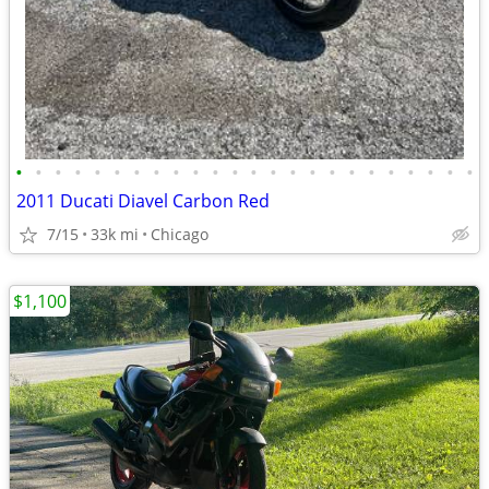
•
•
•
•
•
•
•
•
•
•
•
•
•
•
•
•
•
•
•
•
•
•
•
•
2011 Ducati Diavel Carbon Red
7/15
33k mi
Chicago
$1,100