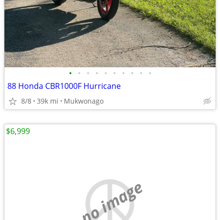
•
•
•
•
•
•
•
•
•
•
88 Honda CBR1000F Hurricane
8/8
39k mi
Mukwonago
$6,999
no image