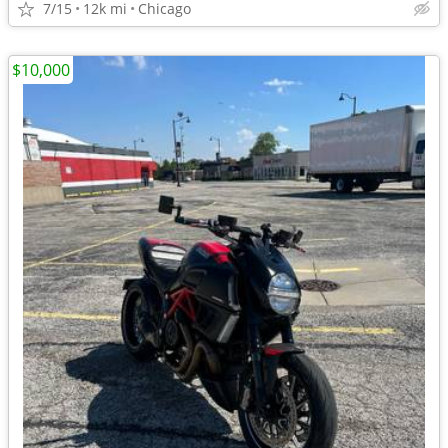
7/15
12k mi
Chicago
$10,000