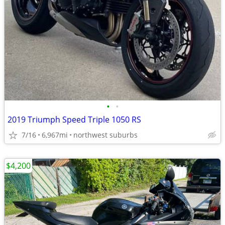
•
•
2019 Triumph Speed Triple 1050 RS
7/16
6,967mi
northwest suburbs
$4,200