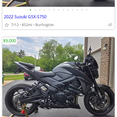
•
•
•
•
•
•
•
•
•
•
•
•
•
2022 Suzuki GSX-S750
7/12
852mi
Burlington
$9,000