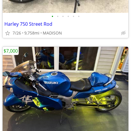
•
•
•
•
•
•
Harley 750 Street Rod
7/26
9,758mi
MADISON
$7,000