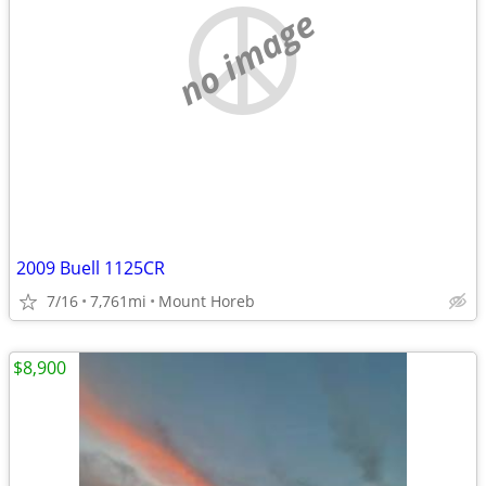
no image
2009 Buell 1125CR
7/16
7,761mi
Mount Horeb
$8,900