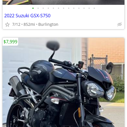
•
•
•
•
•
•
•
•
•
•
•
•
•
2022 Suzuki GSX-S750
7/12
852mi
Burlington
$7,999