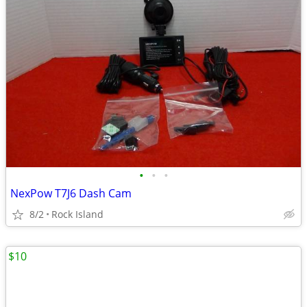
•
•
•
NexPow T7J6 Dash Cam
8/2
Rock Island
$10