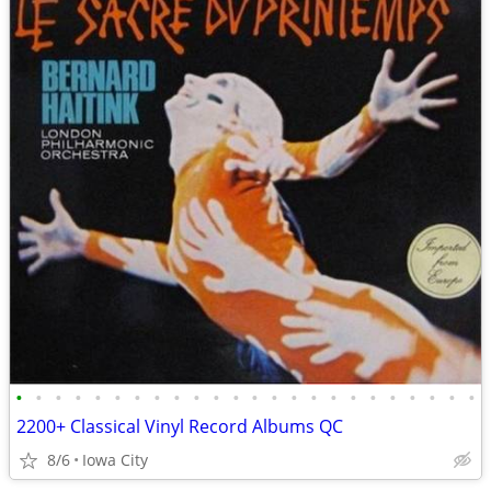
•
•
•
•
•
•
•
•
•
•
•
•
•
•
•
•
•
•
•
•
•
•
•
•
2200+ Classical Vinyl Record Albums QC
8/6
Iowa City