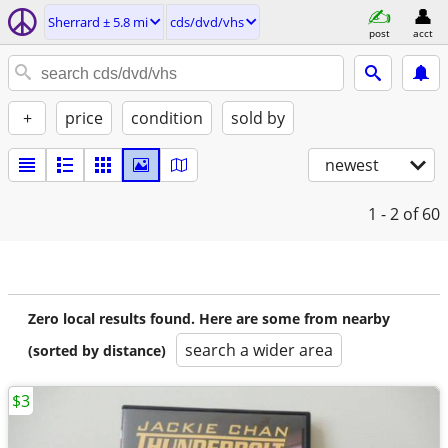
Sherrard ± 5.8 mi
cds/dvd/vhs
post
acct
+
price
condition
sold by
newest
1 - 2
of 60
Zero local results found. Here are some from nearby
search a wider area
(sorted by distance)
$3