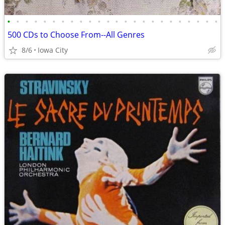
•
•
•
•
•
•
•
•
•
•
•
•
•
•
•
•
•
•
•
•
•
•
•
•
500 CDs to Choose From--All Genres
8/6
Iowa City