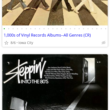
•
•
•
•
•
•
•
•
•
•
•
•
•
•
•
•
•
•
•
•
•
•
•
•
1,000s of Vinyl Records Albums--All Genres (CR)
8/6
Iowa City