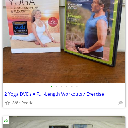
•
•
•
•
•
•
2 Yoga DVDs ♦ Full-Length Workouts / Exercise
8/8
Peoria
$5