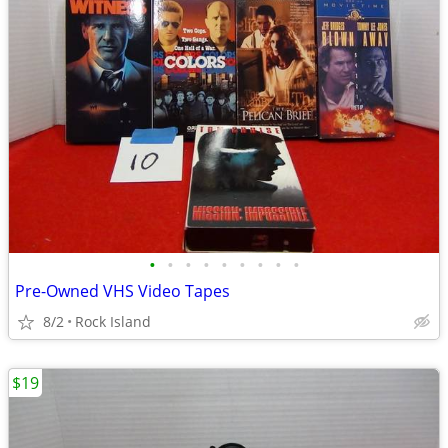
•
•
•
•
•
•
•
•
•
Pre-Owned VHS Video Tapes
8/2
Rock Island
$19