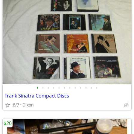
•
•
•
•
•
•
•
•
•
•
•
•
Frank Sinatra Compact Discs
8/7
Dixon
$20