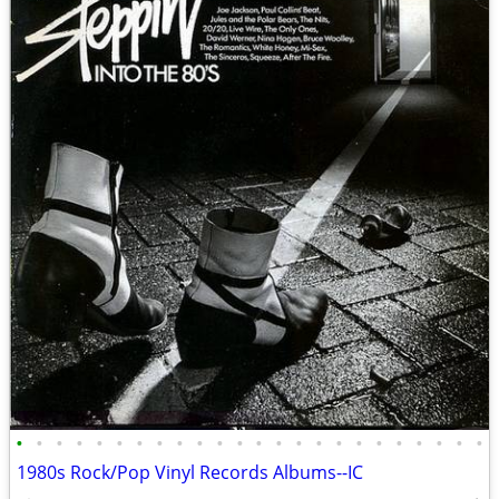
•
•
•
•
•
•
•
•
•
•
•
•
•
•
•
•
•
•
•
•
•
•
•
•
1980s Rock/Pop Vinyl Records Albums--IC