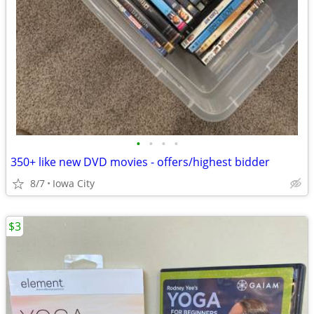
•
•
•
•
350+ like new DVD movies - offers/highest bidder
8/7
Iowa City
$3