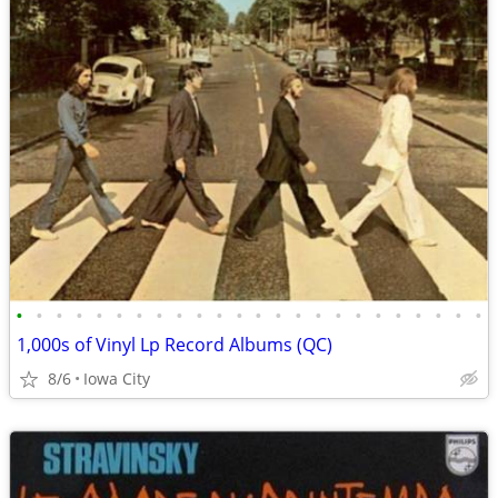
•
•
•
•
•
•
•
•
•
•
•
•
•
•
•
•
•
•
•
•
•
•
•
•
1,000s of Vinyl Lp Record Albums (QC)
8/6
Iowa City