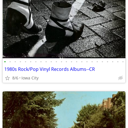
•
•
•
•
•
•
•
•
•
•
•
•
•
•
•
•
•
•
•
•
•
•
•
•
1980s Rock/Pop Vinyl Records Albums--CR
8/6
Iowa City