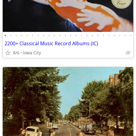
•
•
•
•
•
•
•
•
•
•
•
•
•
•
•
•
•
•
•
•
•
•
•
•
2200+ Classical Music Record Albums (IC)
8/6
Iowa City