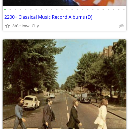
•
•
•
•
•
•
•
•
•
•
•
•
•
•
•
•
•
•
•
•
•
•
•
•
2200+ Classical Music Record Albums (D)
8/6
Iowa City