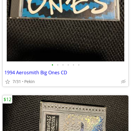
•
•
•
•
•
•
1994 Aerosmith Big Ones CD
7/31
Pekin
$12