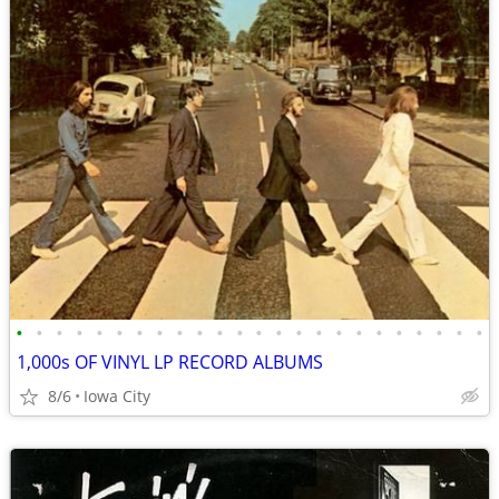
•
•
•
•
•
•
•
•
•
•
•
•
•
•
•
•
•
•
•
•
•
•
•
•
1,000s OF VINYL LP RECORD ALBUMS
8/6
Iowa City