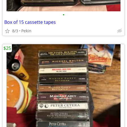
•
Box of 15 cassette tapes
8/3
Pekin
$25