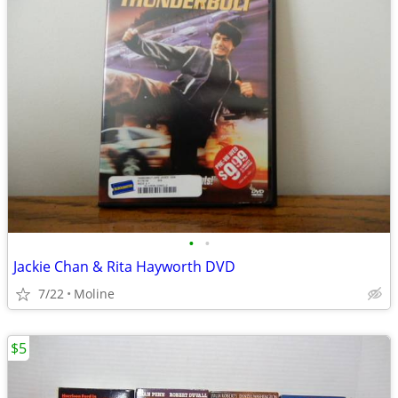
•
•
Jackie Chan & Rita Hayworth DVD
7/22
Moline
$5