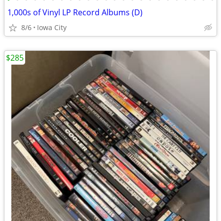
1,000s of Vinyl LP Record Albums (D)
8/6
Iowa City
$285