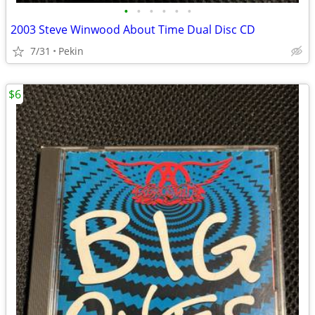
•
•
•
•
•
•
2003 Steve Winwood About Time Dual Disc CD
7/31
Pekin
$6