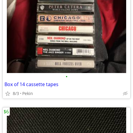
•
Box of 14 cassette tapes
8/3
Pekin
$6