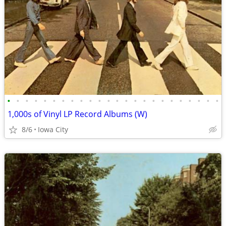
•
•
•
•
•
•
•
•
•
•
•
•
•
•
•
•
•
•
•
•
•
•
•
•
1,000s of Vinyl LP Record Albums (W)
8/6
Iowa City