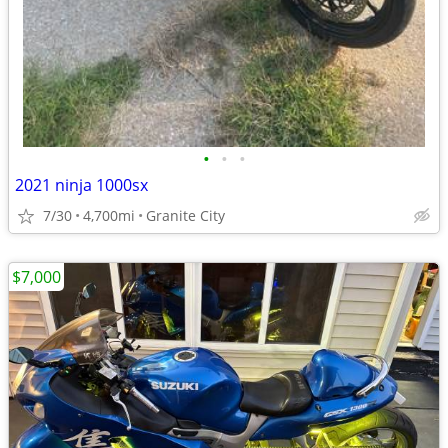
•
•
•
2021 ninja 1000sx
7/30
4,700mi
Granite City
$7,000