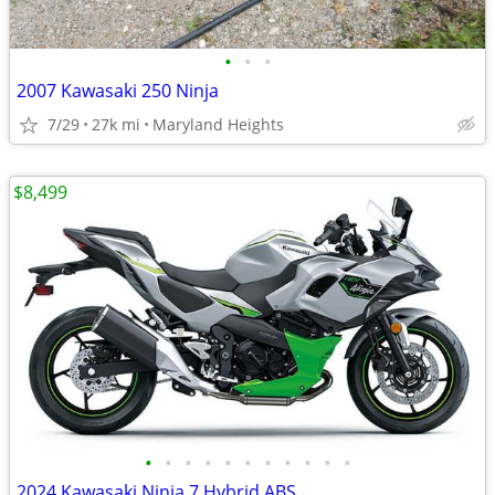
•
•
•
2007 Kawasaki 250 Ninja
7/29
27k mi
Maryland Heights
$8,499
•
•
•
•
•
•
•
•
•
•
•
2024 Kawasaki Ninja 7 Hybrid ABS