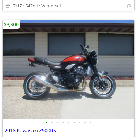
7/17
547mi
Winterset
$8,900
•
•
•
•
•
•
•
•
•
2018 Kawasaki Z900RS