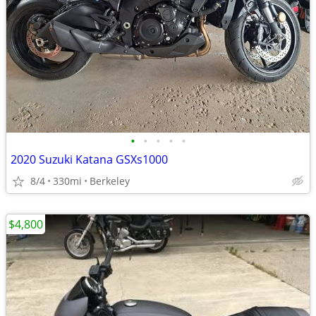
•
•
•
•
•
2020 Suzuki Katana GSXs1000
8/4
330mi
Berkeley
$4,800