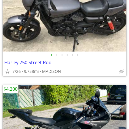
•
•
•
•
•
•
Harley 750 Street Rod
7/26
9,758mi
MADISON
$4,200