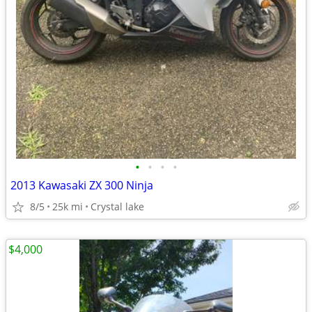
•
•
•
•
2013 Kawasaki ZX 300 Ninja
8/5
25k mi
Crystal lake
$4,000