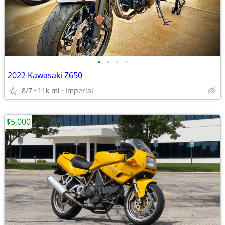
•
•
•
•
2022 Kawasaki Z650
8/7
11k mi
Imperial
$5,000