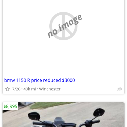
no image
bmw 1150 R price reduced $3000
7/26
49k mi
Winchester
$8,995