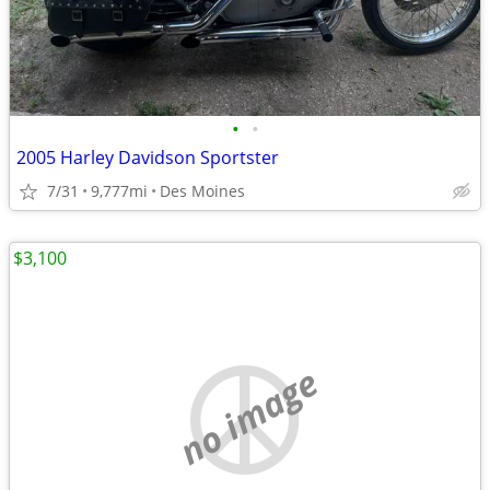
•
•
2005 Harley Davidson Sportster
7/31
9,777mi
Des Moines
$3,100
no image