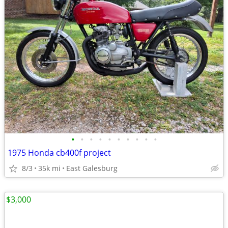
•
•
•
•
•
•
•
•
•
•
1975 Honda cb400f project
8/3
35k mi
East Galesburg
$3,000