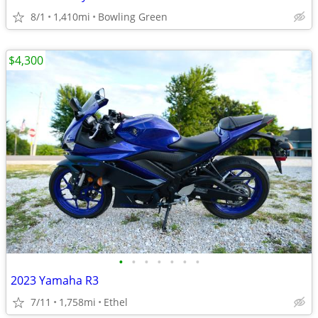
8/1
1,410mi
Bowling Green
$4,300
•
•
•
•
•
•
•
2023 Yamaha R3
7/11
1,758mi
Ethel