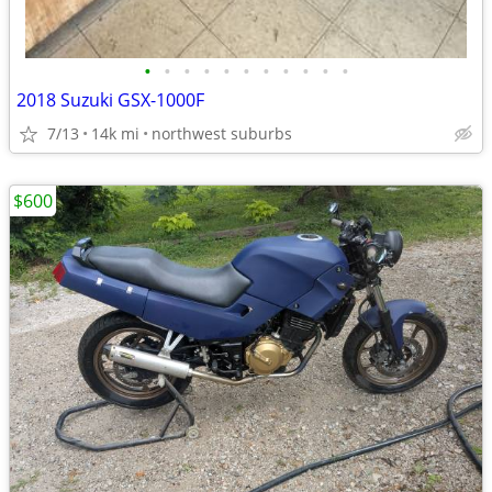
•
•
•
•
•
•
•
•
•
•
•
2018 Suzuki GSX-1000F
7/13
14k mi
northwest suburbs
$600