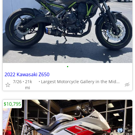
•
2022 Kawasaki Z650
7/26
21k
Largest Motorcycle Gallery in the Midwest
mi
$10,795