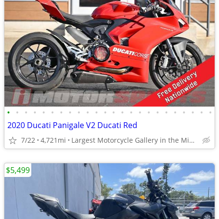
•
•
•
•
•
•
•
•
•
•
•
•
•
•
•
•
•
•
•
•
•
•
•
•
2020 Ducati Panigale V2 Ducati Red
7/22
4,721mi
Largest Motorcycle Gallery in the Midwest
$5,499