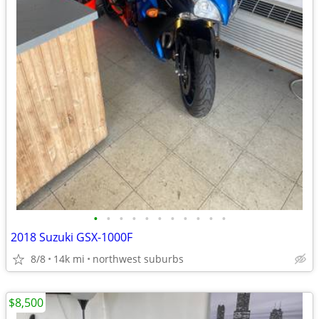
•
•
•
•
•
•
•
•
•
•
•
2018 Suzuki GSX-1000F
8/8
14k mi
northwest suburbs
$8,500