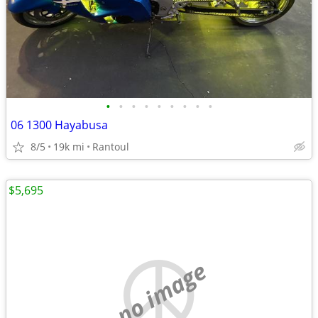
•
•
•
•
•
•
•
•
•
06 1300 Hayabusa
8/5
19k mi
Rantoul
$5,695
no image