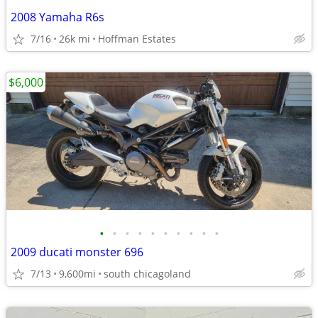
2008 Yamaha R6s
7/16
26k mi
Hoffman Estates
$6,000
•
•
•
•
•
•
•
•
•
•
2009 ducati monster 696
7/13
9,600mi
south chicagoland