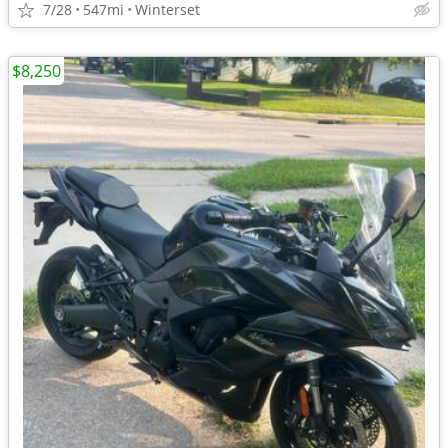
7/28
547mi
Winterset
$8,250