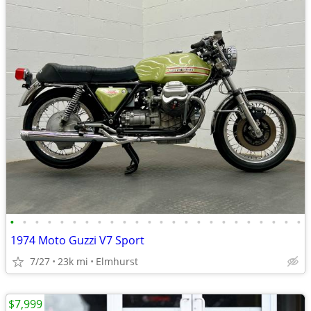
•
•
•
•
•
•
•
•
•
•
•
•
•
•
•
•
•
•
•
•
•
•
•
•
1974 Moto Guzzi V7 Sport
7/27
23k mi
Elmhurst
$7,999