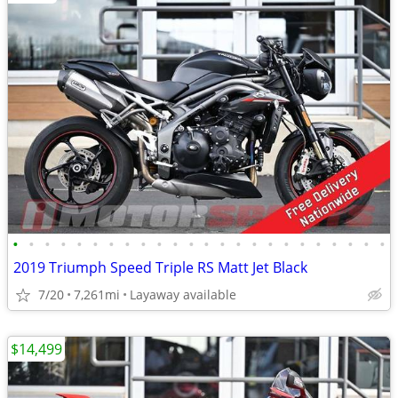
•
•
•
•
•
•
•
•
•
•
•
•
•
•
•
•
•
•
•
•
•
•
•
•
2019 Triumph Speed Triple RS Matt Jet Black
7/20
7,261mi
Layaway available
$14,499