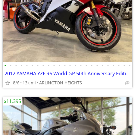
•
•
•
•
•
•
•
•
•
•
•
•
•
•
•
•
•
•
•
•
•
•
•
•
2012 YAMAHA YZF R6 World GP 50th Anniversary Edition
8/6
13k mi
ARLINGTON HEIGHTS
$11,395