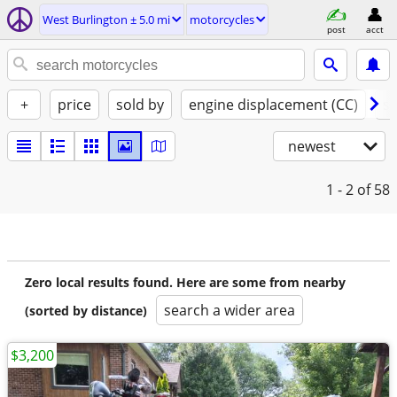
West Burlington ± 5.0 mi
motorcycles
post
acct
+
price
sold by
engine displacement (CC)
st
newest
1 - 2
of 58
Zero local results found. Here are some from nearby
search a wider area
(sorted by distance)
$3,200