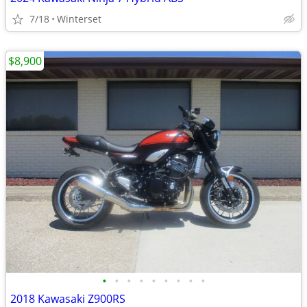
7/18
Winterset
$8,900
•
•
•
•
•
•
•
•
•
2018 Kawasaki Z900RS