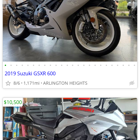
•
•
•
•
•
•
•
•
•
•
•
•
•
•
•
•
•
•
•
•
•
•
•
•
2019 Suzuki GSXR 600
8/6
1,171mi
ARLINGTON HEIGHTS
$10,500