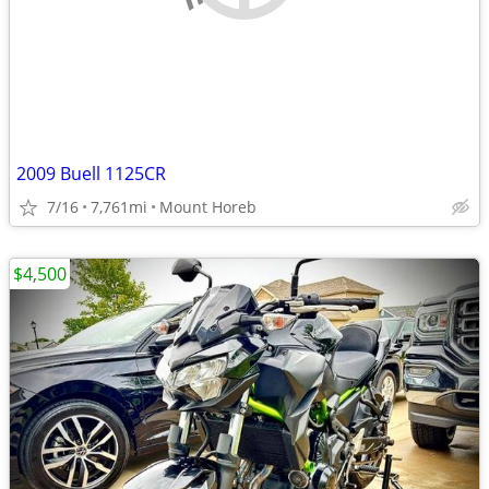
2009 Buell 1125CR
7/16
7,761mi
Mount Horeb
$4,500