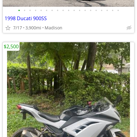
•
•
•
•
•
•
•
•
•
•
•
•
•
•
•
•
•
•
•
1998 Ducati 900SS
7/17
3,900mi
Madison
$2,500