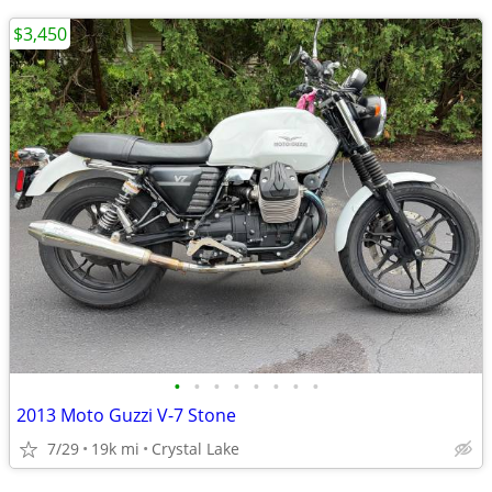
$3,450
•
•
•
•
•
•
•
•
2013 Moto Guzzi V-7 Stone
7/29
19k mi
Crystal Lake