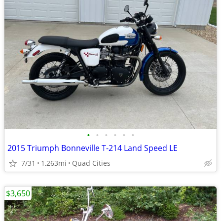
•
•
•
•
•
•
2015 Triumph Bonneville T-214 Land Speed LE
7/31
1,263mi
Quad Cities
$3,650