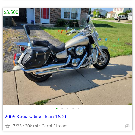
$3,500
•
•
•
•
•
2005 Kawasaki Vulcan 1600
7/23
30k mi
Carol Stream