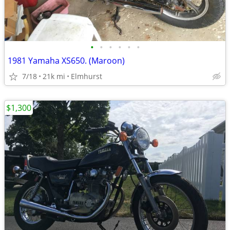
•
•
•
•
•
•
1981 Yamaha XS650. (Maroon)
7/18
21k mi
Elmhurst
$1,300