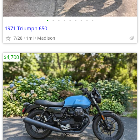
•
•
•
•
•
•
•
•
•
1971 Triumph 650
7/28
1mi
Madison
$4,700