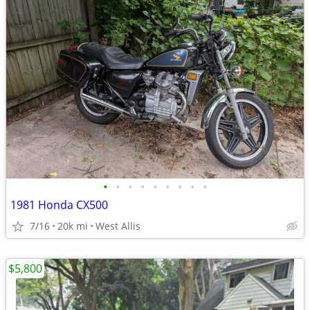
•
•
•
•
•
•
•
•
•
1981 Honda CX500
7/16
20k mi
West Allis
$5,800