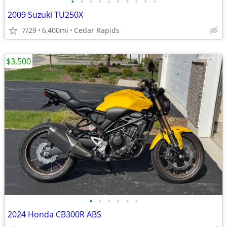
•
•
•
•
•
•
•
•
•
•
2009 Suzuki TU250X
7/29
6,400mi
Cedar Rapids
$3,500
•
•
•
•
•
•
2024 Honda CB300R ABS