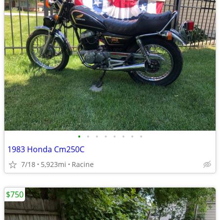
•
•
•
•
•
•
•
•
1983 Honda Cm250C
7/18
5,923mi
Racine
$750