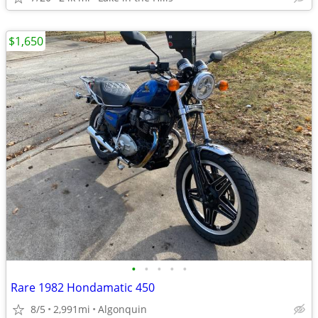
$1,650
•
•
•
•
•
Rare 1982 Hondamatic 450
8/5
2,991mi
Algonquin