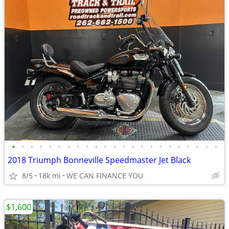
•
•
•
•
•
•
•
•
•
•
•
•
•
•
•
•
•
•
•
•
•
•
•
2018 Triumph Bonneville Speedmaster Jet Black
8/5
18k mi
WE CAN FINANCE YOU
$1,600