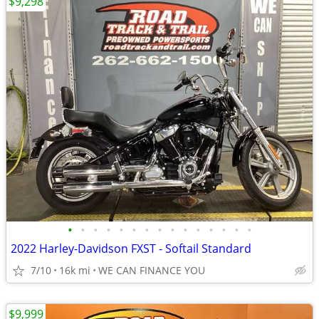
$9,298
•
•
•
•
•
•
•
•
•
•
•
•
•
•
•
2022 Harley-Davidson FXST - Softail Standard
7/10
16k mi
WE CAN FINANCE YOU
$9,999