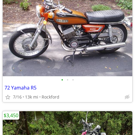
•
•
•
72 Yamaha R5
7/16
13k mi
Rockford
$3,450