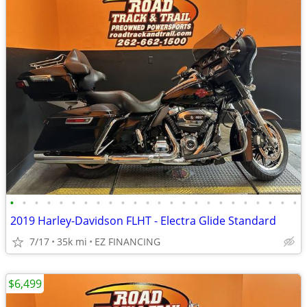
•
•
•
•
•
•
•
•
•
•
•
•
•
•
•
•
•
•
•
•
•
•
•
•
2019 Harley-Davidson FLHT - Electra Glide Standard
7/17
35k mi
EZ FINANCING
$6,499