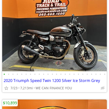
•
•
•
•
•
•
•
•
•
•
•
•
•
•
•
•
•
•
•
•
•
•
•
•
2020 Triumph Speed Twin 1200 Silver Ice Storm Grey
7/23
7,213mi
WE CAN FINANCE YOU
$10,899