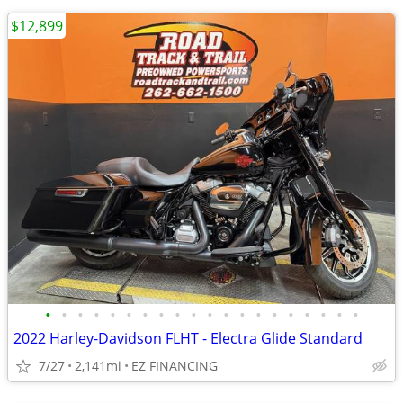
$12,899
•
•
•
•
•
•
•
•
•
•
•
•
•
•
•
•
•
•
•
•
2022 Harley-Davidson FLHT - Electra Glide Standard
7/27
2,141mi
EZ FINANCING