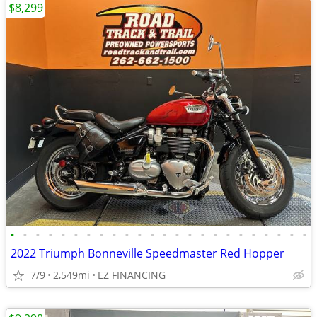
$8,299
•
•
•
•
•
•
•
•
•
•
•
•
•
•
•
•
•
•
•
•
•
•
•
•
2022 Triumph Bonneville Speedmaster Red Hopper
7/9
2,549mi
EZ FINANCING