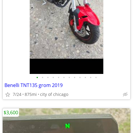
•
•
•
•
•
•
•
•
•
•
•
•
Benelli TNT135 grom 2019
7/24
875mi
city of chicago
$3,600