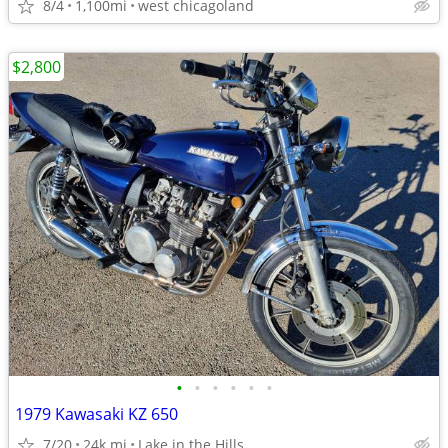
8/4
1,100mi
west chicagoland
$2,800
•
•
•
•
•
•
1979 Kawasaki KZ 650
7/20
24k mi
Lake in the Hills