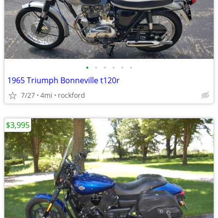
•
•
•
•
•
•
1965 Triumph Bonneville t120r
7/27
4mi
rockford
$3,995