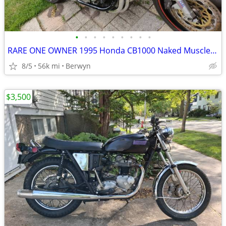
•
•
•
•
•
•
•
•
•
RARE ONE OWNER 1995 Honda CB1000 Naked Muscle Super Bike 1 Owner EXC
8/5
56k mi
Berwyn
$3,500