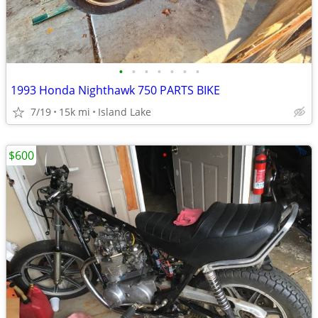
•
•
•
•
•
•
•
1993 Honda Nighthawk 750 PARTS BIKE
7/19
15k mi
Island Lake
$600