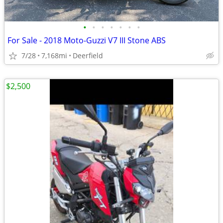
•
•
•
•
•
•
•
For Sale - 2018 Moto-Guzzi V7 III Stone ABS
7/28
7,168mi
Deerfield
$2,500