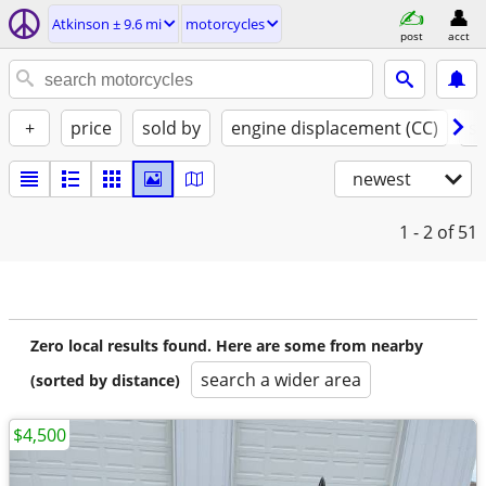
Atkinson ± 9.6 mi
motorcycles
post
acct
+
price
sold by
engine displacement (CC)
st
newest
1 - 2
of 51
Zero local results found. Here are some from nearby
search a wider area
(sorted by distance)
$4,500