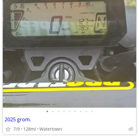
•
•
•
•
•
•
•
•
•
2025 grom.
7/9
128mi
Watertown