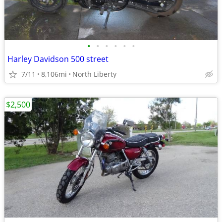
•
•
•
•
•
•
Harley Davidson 500 street
7/11
8,106mi
North Liberty
$2,500