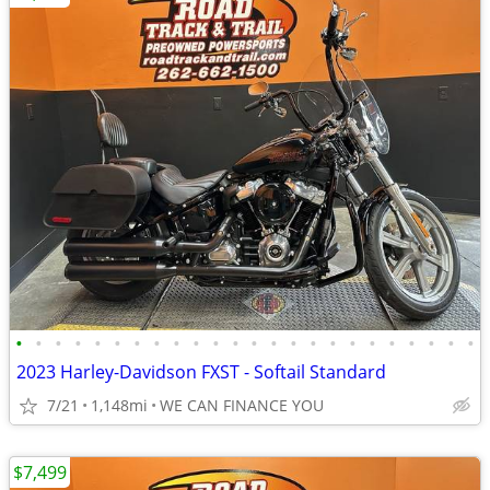
•
•
•
•
•
•
•
•
•
•
•
•
•
•
•
•
•
•
•
•
•
•
•
•
2023 Harley-Davidson FXST - Softail Standard
7/21
1,148mi
WE CAN FINANCE YOU
$7,499