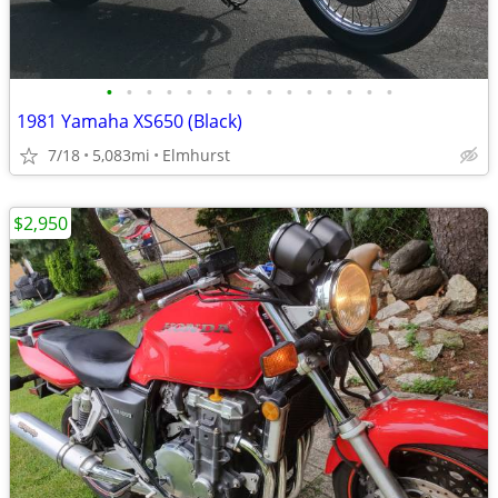
•
•
•
•
•
•
•
•
•
•
•
•
•
•
•
1981 Yamaha XS650 (Black)
7/18
5,083mi
Elmhurst
$2,950