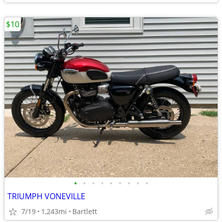
$10
•
•
•
•
•
•
•
•
•
TRIUMPH VONEVILLE
7/19
1,243mi
Bartlett