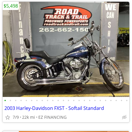
$5,498
•
•
•
•
•
•
•
•
•
•
•
•
•
•
•
•
•
•
•
•
•
•
•
•
2003 Harley-Davidson FXST - Softail Standard
7/9
22k mi
EZ FINANCING