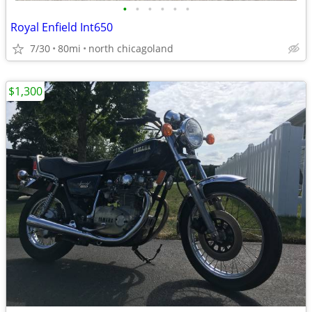
•
•
•
•
•
•
Royal Enfield Int650
7/30
80mi
north chicagoland
$1,300