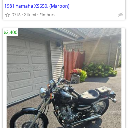
1981 Yamaha XS650. (Maroon)
7/18
21k mi
Elmhurst
$2,400