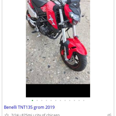
•
•
•
•
•
•
•
•
•
•
•
•
Benelli TNT135 grom 2019
7/24
875mi
city of chicago