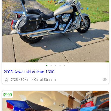
•
•
•
•
•
2005 Kawasaki Vulcan 1600
7/23
30k mi
Carol Stream
$900