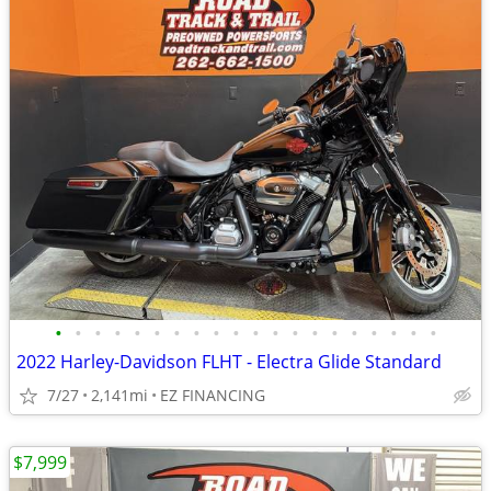
•
•
•
•
•
•
•
•
•
•
•
•
•
•
•
•
•
•
•
•
2022 Harley-Davidson FLHT - Electra Glide Standard
7/27
2,141mi
EZ FINANCING
$7,999