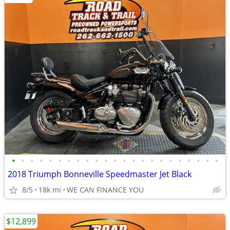
•
•
•
•
•
•
•
•
•
•
•
•
•
•
•
•
•
•
•
•
•
•
•
2018 Triumph Bonneville Speedmaster Jet Black
8/5
18k mi
WE CAN FINANCE YOU
$12,899