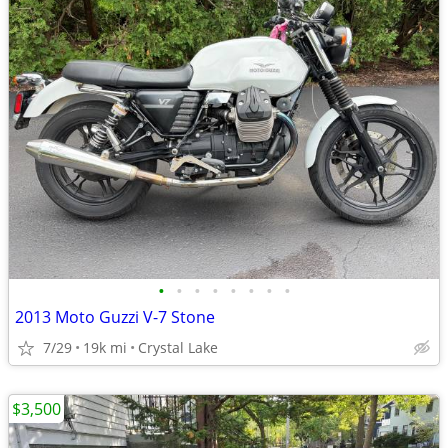
•
•
•
•
•
•
•
•
2013 Moto Guzzi V-7 Stone
7/29
19k mi
Crystal Lake
$3,500