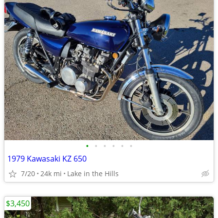
•
•
•
•
•
•
1979 Kawasaki KZ 650
7/20
24k mi
Lake in the Hills
$3,450