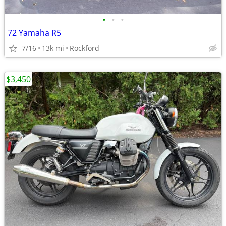
•
•
•
72 Yamaha R5
7/16
13k mi
Rockford
$3,450