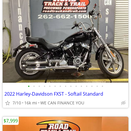
•
•
•
•
•
•
•
•
•
•
•
•
•
•
•
2022 Harley-Davidson FXST - Softail Standard
7/10
16k mi
WE CAN FINANCE YOU
$7,999