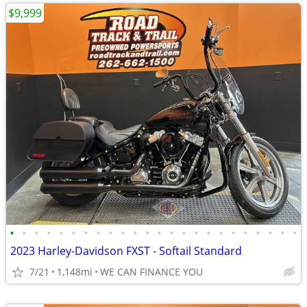
$9,999
•
•
•
•
•
•
•
•
•
•
•
•
•
•
•
•
•
•
•
•
•
•
•
•
2023 Harley-Davidson FXST - Softail Standard
7/21
1,148mi
WE CAN FINANCE YOU