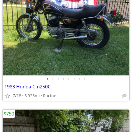
•
•
•
•
•
•
•
•
1983 Honda Cm250C
7/18
5,923mi
Racine
$750