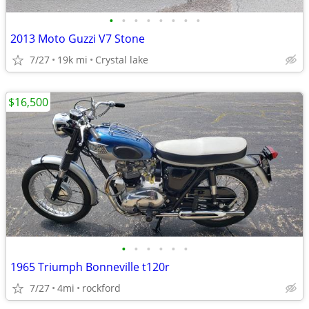
•
•
•
•
•
•
•
•
2013 Moto Guzzi V7 Stone
7/27
19k mi
Crystal lake
$16,500
•
•
•
•
•
•
1965 Triumph Bonneville t120r
7/27
4mi
rockford