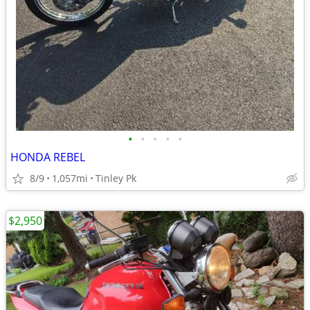
•
•
•
•
•
HONDA REBEL
8/9
1,057mi
Tinley Pk
$2,950