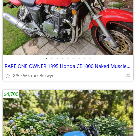
•
•
•
•
•
•
•
•
•
RARE ONE OWNER 1995 Honda CB1000 Naked Muscle Super Bike 1 Owner EXC
8/5
56k mi
Berwyn
$4,700