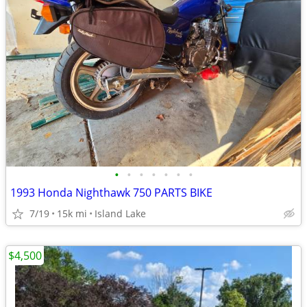
•
•
•
•
•
•
•
1993 Honda Nighthawk 750 PARTS BIKE
7/19
15k mi
Island Lake
$4,500