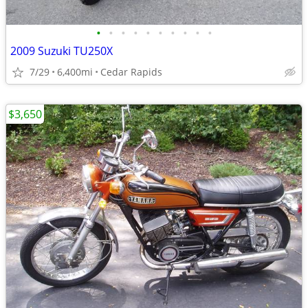
•
•
•
•
•
•
•
•
•
•
2009 Suzuki TU250X
7/29
6,400mi
Cedar Rapids
$3,650