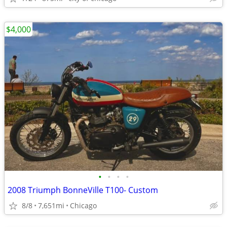
$4,000
•
•
•
•
2008 Triumph BonneVille T100- Custom
8/8
7,651mi
Chicago