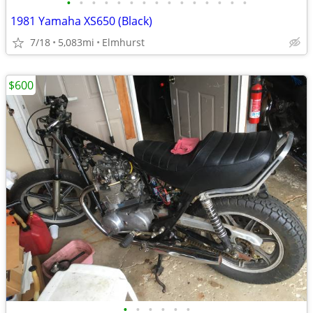
•
•
•
•
•
•
•
•
•
•
•
•
•
•
•
1981 Yamaha XS650 (Black)
7/18
5,083mi
Elmhurst
$600
•
•
•
•
•
•