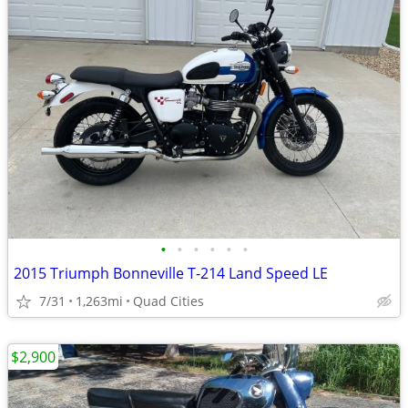
•
•
•
•
•
•
2015 Triumph Bonneville T-214 Land Speed LE
7/31
1,263mi
Quad Cities
$2,900