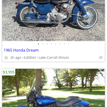
•
•
•
•
•
•
•
•
1965 Honda Dream
2h ago
6,000mi
Lake Carroll Illinois
$3,995