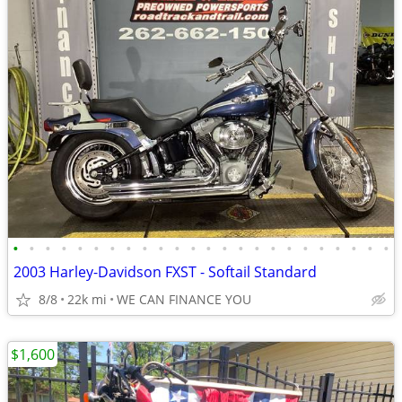
•
•
•
•
•
•
•
•
•
•
•
•
•
•
•
•
•
•
•
•
•
•
•
•
2003 Harley-Davidson FXST - Softail Standard
8/8
22k mi
WE CAN FINANCE YOU
$1,600