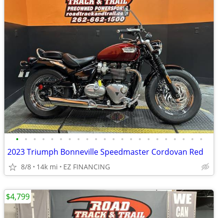
•
•
•
•
•
•
•
•
•
•
•
•
•
•
•
•
•
•
•
•
•
•
2023 Triumph Bonneville Speedmaster Cordovan Red
8/8
14k mi
EZ FINANCING
$4,799