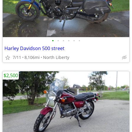
•
•
•
•
•
•
Harley Davidson 500 street
7/11
8,106mi
North Liberty
$2,500