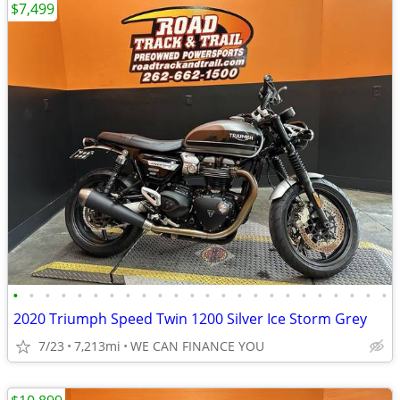
$7,499
•
•
•
•
•
•
•
•
•
•
•
•
•
•
•
•
•
•
•
•
•
•
•
•
2020 Triumph Speed Twin 1200 Silver Ice Storm Grey
7/23
7,213mi
WE CAN FINANCE YOU