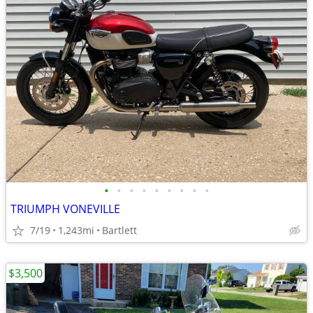
•
•
•
•
•
•
•
•
•
TRIUMPH VONEVILLE
7/19
1,243mi
Bartlett
$3,500