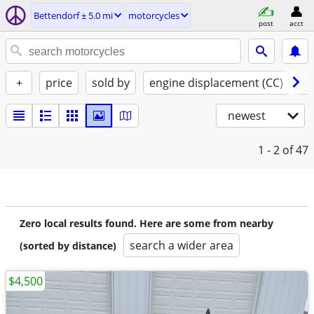
Bettendorf ± 5.0 mi
motorcycles
post
acct
+
price
sold by
engine displacement (CC)
st
newest
1 - 2
of 47
Zero local results found. Here are some from nearby
search a wider area
(sorted by distance)
$4,500