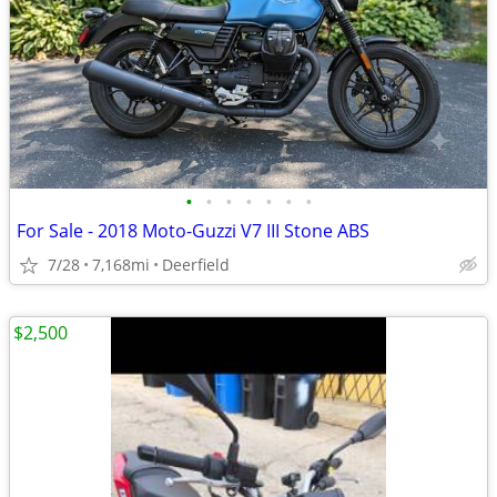
•
•
•
•
•
•
•
For Sale - 2018 Moto-Guzzi V7 III Stone ABS
7/28
7,168mi
Deerfield
$2,500