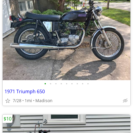
•
•
•
•
•
•
•
•
•
1971 Triumph 650
7/28
1mi
Madison
$10