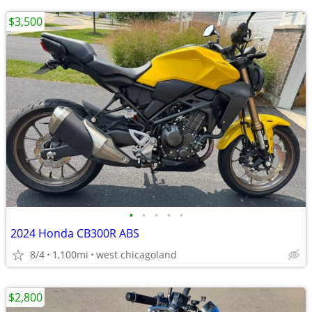
$3,500
•
•
•
•
•
2024 Honda CB300R ABS
8/4
1,100mi
west chicagoland
$2,800