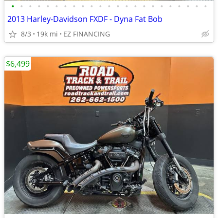
•
•
•
•
•
•
•
•
•
•
•
•
•
•
•
•
•
•
•
•
•
•
•
2013 Harley-Davidson FXDF - Dyna Fat Bob
8/3
19k mi
EZ FINANCING
$6,499