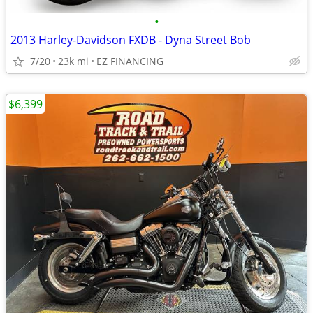
•
2013 Harley-Davidson FXDB - Dyna Street Bob
7/20
23k mi
EZ FINANCING
$6,399