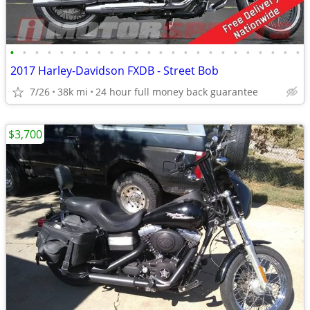
•
•
•
•
•
•
•
•
•
•
•
•
•
•
•
•
•
•
•
•
•
•
•
•
2017 Harley-Davidson FXDB - Street Bob
7/26
38k mi
24 hour full money back guarantee
$3,700