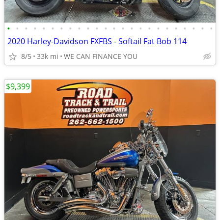
•
•
•
•
•
•
•
•
•
•
•
•
•
•
•
•
•
•
•
•
•
•
•
•
2020 Harley-Davidson FXFBS - Softail Fat Bob 114
8/5
33k mi
WE CAN FINANCE YOU
$9,399