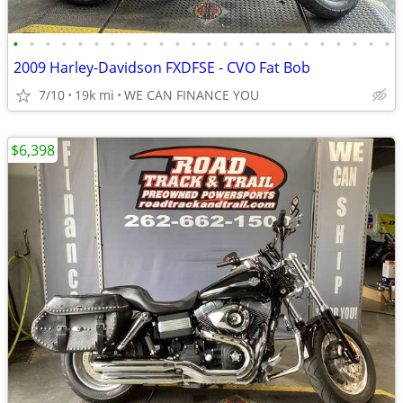
•
•
•
•
•
•
•
•
•
•
•
•
•
•
•
•
•
•
•
•
•
•
•
•
2009 Harley-Davidson FXDFSE - CVO Fat Bob
7/10
19k mi
WE CAN FINANCE YOU
$6,398