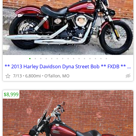
•
•
•
•
•
•
•
•
•
•
•
•
•
•
•
** 2013 Harley Davidson Dyna Street Bob ** FXDB ** only 6,800 mi **
7/13
6,800mi
O'fallon, MO
$8,999