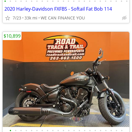
•
•
•
•
•
•
•
•
•
•
•
•
•
•
•
•
•
•
•
•
•
•
•
•
2020 Harley-Davidson FXFBS - Softail Fat Bob 114
7/23
33k mi
WE CAN FINANCE YOU
$10,899
•
•
•
•
•
•
•
•
•
•
•
•
•
•
•
•
•
•
•
•
•
•