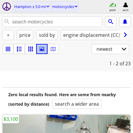
Hampton ± 5.0 mi
motorcycles
post
acct
+
price
sold by
engine displacement (CC)
st
newest
1 - 2
of 23
Zero local results found. Here are some from nearby
search a wider area
(sorted by distance)
$3,100