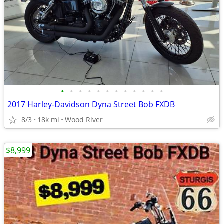
•
•
•
•
•
•
•
•
•
•
•
•
2017 Harley-Davidson Dyna Street Bob FXDB
8/3
18k mi
Wood River
$8,999