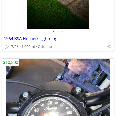
•
•
•
1964 BSA Hornet/ Lightning
7/26
1,000mi
Otto mo
$10,500