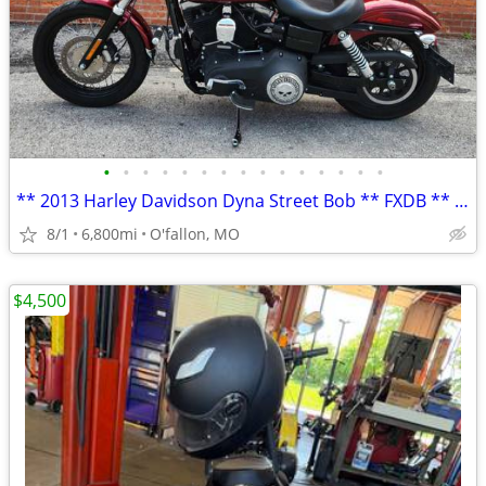
•
•
•
•
•
•
•
•
•
•
•
•
•
•
•
** 2013 Harley Davidson Dyna Street Bob ** FXDB ** only 6,800 mi **
8/1
6,800mi
O'fallon, MO
$4,500