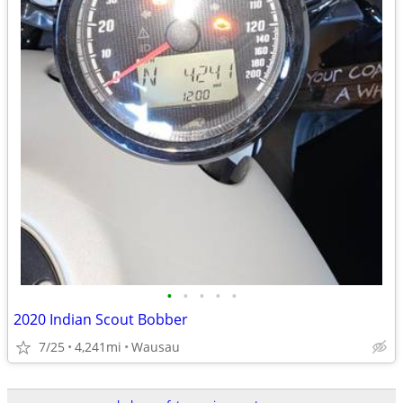
•
•
•
•
•
2020 Indian Scout Bobber
7/25
4,241mi
Wausau