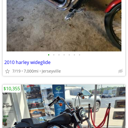
•
•
•
•
•
•
•
2010 harley wideglide
7/19
7,000mi
Jerseyville
$10,355