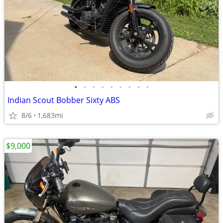
•
•
•
•
•
•
•
•
•
Indian Scout Bobber Sixty ABS
8/6
1,683mi
$9,000