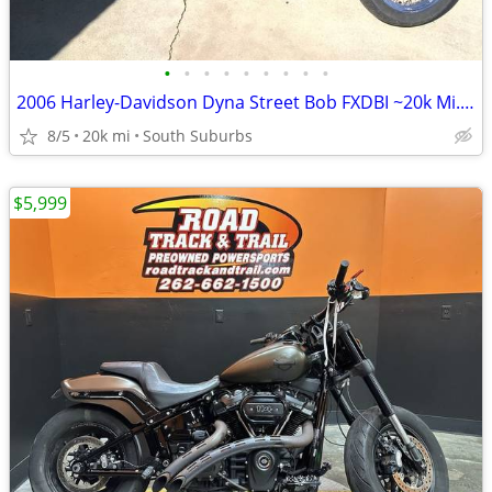
•
•
•
•
•
•
•
•
•
2006 Harley-Davidson Dyna Street Bob FXDBI ~20k Mi.-Custom-$3,700 CASH
8/5
20k mi
South Suburbs
$5,999