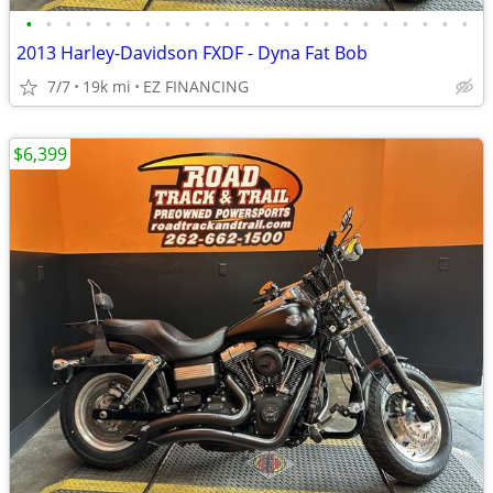
•
•
•
•
•
•
•
•
•
•
•
•
•
•
•
•
•
•
•
•
•
•
•
2013 Harley-Davidson FXDF - Dyna Fat Bob
7/7
19k mi
EZ FINANCING
$6,399