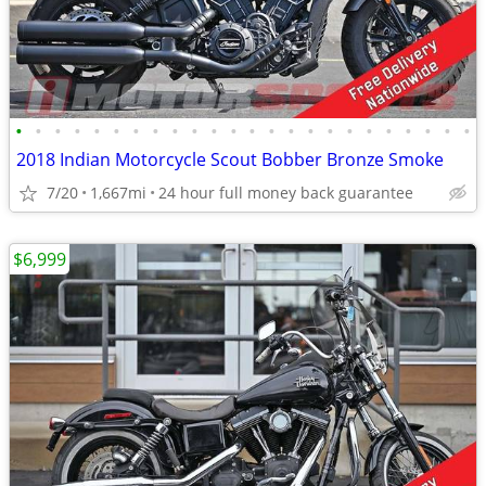
•
•
•
•
•
•
•
•
•
•
•
•
•
•
•
•
•
•
•
•
•
•
•
•
2018 Indian Motorcycle Scout Bobber Bronze Smoke
7/20
1,667mi
24 hour full money back guarantee
$6,999