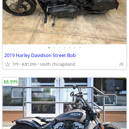
•
•
•
•
•
•
•
2019 Harley Davidson Street Bob
7/9
4,812mi
south chicagoland
$8,999