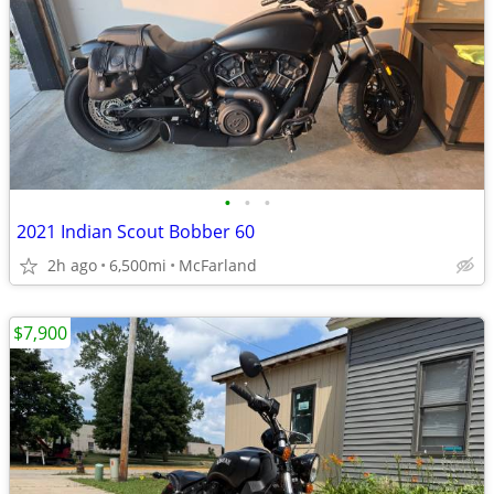
•
•
•
2021 Indian Scout Bobber 60
2h ago
6,500mi
McFarland
$7,900