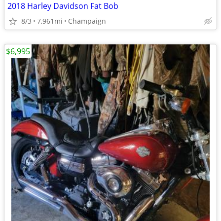
2018 Harley Davidson Fat Bob
8/3
7,961mi
Champaign
$6,995